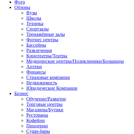
Фото
Обзоры
Вузы
Школы
Техника
Спортзалы
Тренажёрные залы
Фитнес центры
Бассейны
Развлечения
Кинотеатры/Театры
Медицинские центры/Поликлиники/Больницы
Аптеки
Финансы
Страховые компании
Недвижимость
Юридические Компании
Бизнес
Обучение/Развитие
Торговые центры
Магазины/Бутики
Рестораны
Кофейни
Пиццерии
Суши-бары