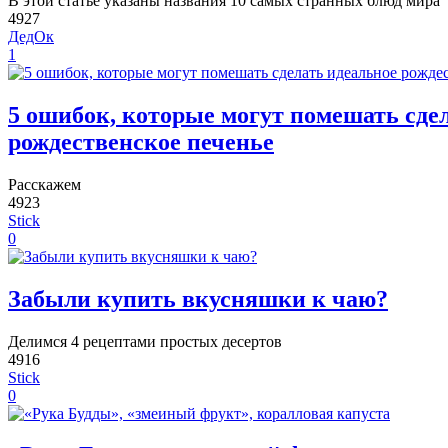
В этой статье указаны названия 10 самых странных блюд мира
4927
ДедОк
1
5 ошибок, которые могут помешать сде
рождественское печенье
Расскажем
4923
Stick
0
Забыли купить вкусняшки к чаю?
Делимся 4 рецептами простых десертов
4916
Stick
0