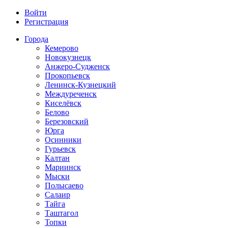
Войти
Регистрация
Города
Кемерово
Новокузнецк
Анжеро-Судженск
Прокопьевск
Ленинск-Кузнецкий
Междуреченск
Киселёвск
Белово
Березовский
Юрга
Осинники
Гурьевск
Калтан
Мариинск
Мыски
Полысаево
Салаир
Тайга
Таштагол
Топки