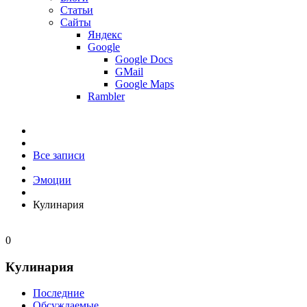
Статьи
Сайты
Яндекс
Google
Google Docs
GMail
Google Maps
Rambler
Все записи
Эмоции
Кулинария
0
Кулинария
Последние
Обсуждаемые