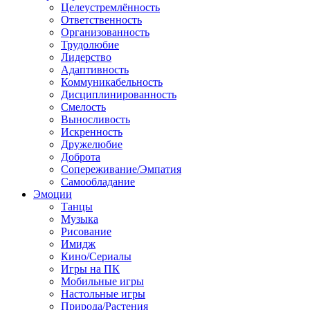
Целеустремлённость
Ответственность
Организованность
Трудолюбие
Лидерство
Адаптивность
Коммуникабельность
Дисциплинированность
Смелость
Выносливость
Искренность
Дружелюбие
Доброта
Сопереживание/Эмпатия
Самообладание
Эмоции
Танцы
Музыка
Рисование
Имидж
Кино/Сериалы
Игры на ПК
Мобильные игры
Настольные игры
Природа/Растения