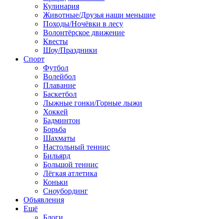
Кулинария
Животные/Друзья наши меньшие
Походы/Ночёвки в лесу
Волонтёрское движение
Квесты
Шоу/Праздники
Спорт
Футбол
Волейбол
Плавание
Баскетбол
Лыжные гонки/Горные лыжи
Хоккей
Бадминтон
Борьба
Шахматы
Настольный теннис
Бильярд
Большой теннис
Лёгкая атлетика
Коньки
Сноубординг
Объявления
Ещё
Блоги