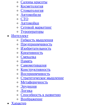
Салоны красоты
Косметология
Стоматология
Автомобили
СТО
Автомойки
Сетевой маркетинг
Туроператоры
Интеллект
Гибкость мышления
Предприимчивость
Изобретательность
Креативность
Смекалка
Память
Самомотивация
Конструктивность
Восприимчивость
Стратегическое мышление
Метафоричность
Эрудиция
Логика
Способность к развитию
Воображение
Характер