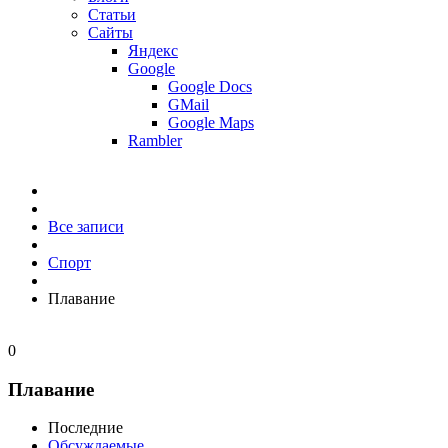
Статьи
Сайты
Яндекс
Google
Google Docs
GMail
Google Maps
Rambler
Все записи
Спорт
Плавание
0
Плавание
Последние
Обсуждаемые