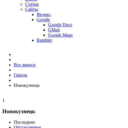
Статьи
Сайты
Яндекс
Google
Google Docs
GMail
Google Maps
Rambler
Все записи
Города
Новокузнецк
1
Новокузнецк
Последние
Обсуждаемые