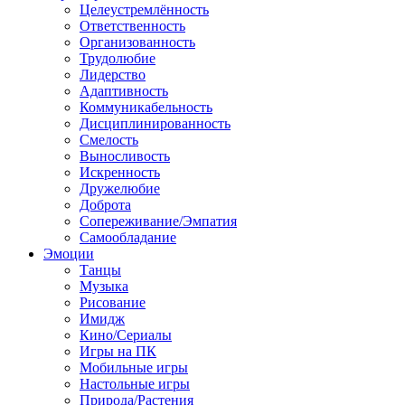
Целеустремлённость
Ответственность
Организованность
Трудолюбие
Лидерство
Адаптивность
Коммуникабельность
Дисциплинированность
Смелость
Выносливость
Искренность
Дружелюбие
Доброта
Сопереживание/Эмпатия
Самообладание
Эмоции
Танцы
Музыка
Рисование
Имидж
Кино/Сериалы
Игры на ПК
Мобильные игры
Настольные игры
Природа/Растения