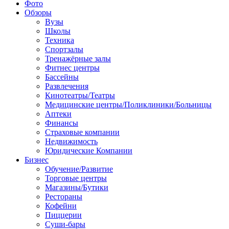
Фото
Обзоры
Вузы
Школы
Техника
Спортзалы
Тренажёрные залы
Фитнес центры
Бассейны
Развлечения
Кинотеатры/Театры
Медицинские центры/Поликлиники/Больницы
Аптеки
Финансы
Страховые компании
Недвижимость
Юридические Компании
Бизнес
Обучение/Развитие
Торговые центры
Магазины/Бутики
Рестораны
Кофейни
Пиццерии
Суши-бары