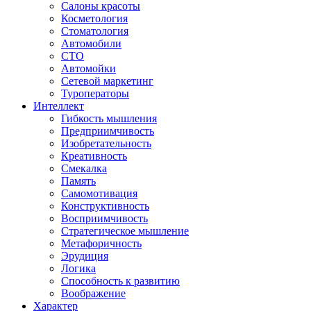
Салоны красоты
Косметология
Стоматология
Автомобили
СТО
Автомойки
Сетевой маркетинг
Туроператоры
Интеллект
Гибкость мышления
Предприимчивость
Изобретательность
Креативность
Смекалка
Память
Самомотивация
Конструктивность
Восприимчивость
Стратегическое мышление
Метафоричность
Эрудиция
Логика
Способность к развитию
Воображение
Характер