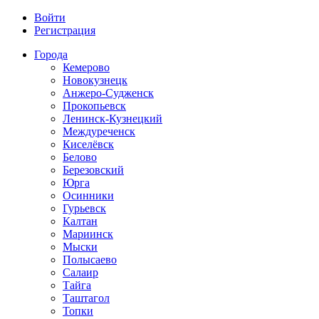
Войти
Регистрация
Города
Кемерово
Новокузнецк
Анжеро-Судженск
Прокопьевск
Ленинск-Кузнецкий
Междуреченск
Киселёвск
Белово
Березовский
Юрга
Осинники
Гурьевск
Калтан
Мариинск
Мыски
Полысаево
Салаир
Тайга
Таштагол
Топки