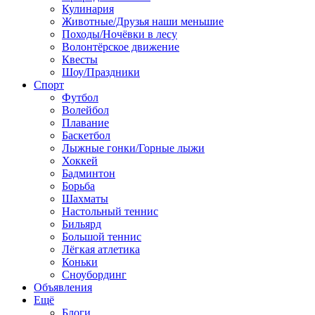
Кулинария
Животные/Друзья наши меньшие
Походы/Ночёвки в лесу
Волонтёрское движение
Квесты
Шоу/Праздники
Спорт
Футбол
Волейбол
Плавание
Баскетбол
Лыжные гонки/Горные лыжи
Хоккей
Бадминтон
Борьба
Шахматы
Настольный теннис
Бильярд
Большой теннис
Лёгкая атлетика
Коньки
Сноубординг
Объявления
Ещё
Блоги