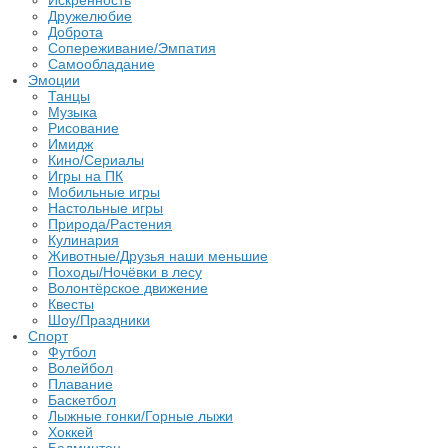
Искренность
Дружелюбие
Доброта
Сопереживание/Эмпатия
Самообладание
Эмоции
Танцы
Музыка
Рисование
Имидж
Кино/Сериалы
Игры на ПК
Мобильные игры
Настольные игры
Природа/Растения
Кулинария
Животные/Друзья наши меньшие
Походы/Ночёвки в лесу
Волонтёрское движение
Квесты
Шоу/Праздники
Спорт
Футбол
Волейбол
Плавание
Баскетбол
Лыжные гонки/Горные лыжи
Хоккей