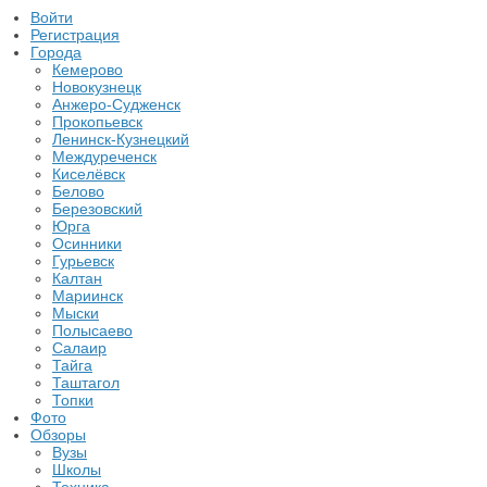
Войти
Регистрация
Города
Кемерово
Новокузнецк
Анжеро-Судженск
Прокопьевск
Ленинск-Кузнецкий
Междуреченск
Киселёвск
Белово
Березовский
Юрга
Осинники
Гурьевск
Калтан
Мариинск
Мыски
Полысаево
Салаир
Тайга
Таштагол
Топки
Фото
Обзоры
Вузы
Школы