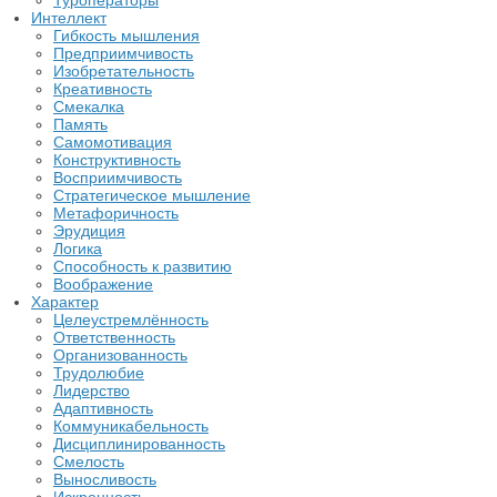
Туроператоры
Интеллект
Гибкость мышления
Предприимчивость
Изобретательность
Креативность
Смекалка
Память
Самомотивация
Конструктивность
Восприимчивость
Стратегическое мышление
Метафоричность
Эрудиция
Логика
Способность к развитию
Воображение
Характер
Целеустремлённость
Ответственность
Организованность
Трудолюбие
Лидерство
Адаптивность
Коммуникабельность
Дисциплинированность
Смелость
Выносливость