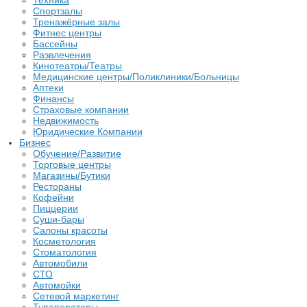
Техника
Спортзалы
Тренажёрные залы
Фитнес центры
Бассейны
Развлечения
Кинотеатры/Театры
Медицинские центры/Поликлиники/Больницы
Аптеки
Финансы
Страховые компании
Недвижимость
Юридические Компании
Бизнес
Обучение/Развитие
Торговые центры
Магазины/Бутики
Рестораны
Кофейни
Пиццерии
Суши-бары
Салоны красоты
Косметология
Стоматология
Автомобили
СТО
Автомойки
Сетевой маркетинг