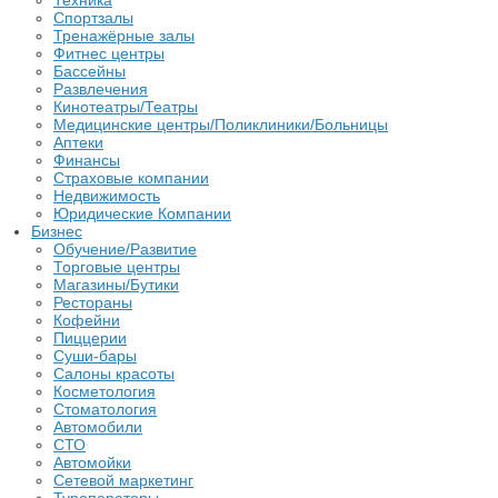
Техника
Спортзалы
Тренажёрные залы
Фитнес центры
Бассейны
Развлечения
Кинотеатры/Театры
Медицинские центры/Поликлиники/Больницы
Аптеки
Финансы
Страховые компании
Недвижимость
Юридические Компании
Бизнес
Обучение/Развитие
Торговые центры
Магазины/Бутики
Рестораны
Кофейни
Пиццерии
Суши-бары
Салоны красоты
Косметология
Стоматология
Автомобили
СТО
Автомойки
Сетевой маркетинг