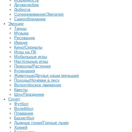
Искренность
Дружелюбие
Доброта
Сопереживание/Эмпатия
Самообладание
Эмоции
Танцы
Музыка
Рисование
Имидж
Кино/Сериалы
Игры на ПК
Мобильные игры
Настольные игры
Природа/Растения
Кулинария
Животные/Друзья наши меньшие
Походы/Ночёвки в лесу
Волонтёрское движение
Квесты
Шоу/Праздники
Спорт
Футбол
Волейбол
Плавание
Баскетбол
Лыжные гонки/Горные лыжи
Хоккей