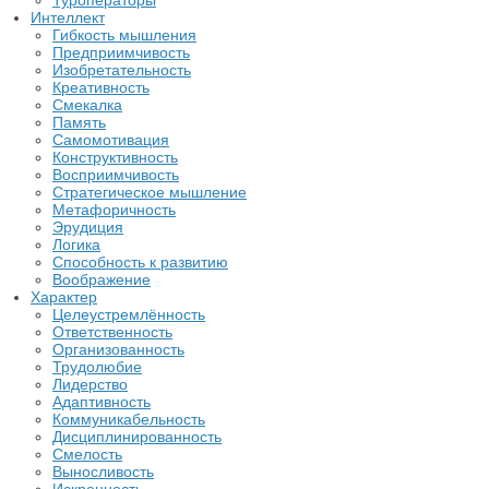
Туроператоры
Интеллект
Гибкость мышления
Предприимчивость
Изобретательность
Креативность
Смекалка
Память
Самомотивация
Конструктивность
Восприимчивость
Стратегическое мышление
Метафоричность
Эрудиция
Логика
Способность к развитию
Воображение
Характер
Целеустремлённость
Ответственность
Организованность
Трудолюбие
Лидерство
Адаптивность
Коммуникабельность
Дисциплинированность
Смелость
Выносливость