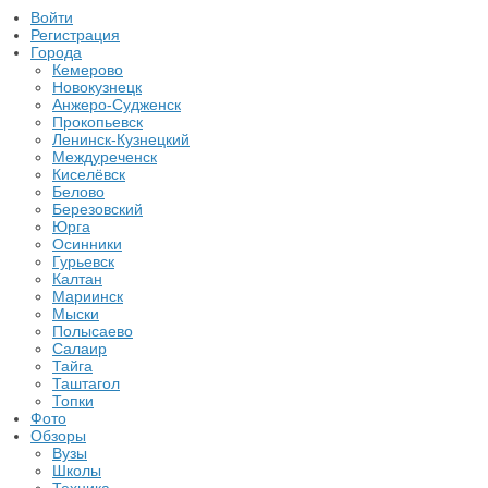
Войти
Регистрация
Города
Кемерово
Новокузнецк
Анжеро-Судженск
Прокопьевск
Ленинск-Кузнецкий
Междуреченск
Киселёвск
Белово
Березовский
Юрга
Осинники
Гурьевск
Калтан
Мариинск
Мыски
Полысаево
Салаир
Тайга
Таштагол
Топки
Фото
Обзоры
Вузы
Школы