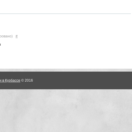
ровано)
#
ы
и в Кузбассе
© 2016