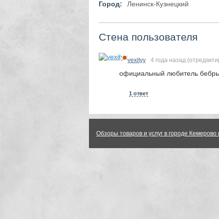
Город:
Ленинск-Кузнецкий
Стена пользователя
vexityy
4 года назад
(отредакти
официальный любитель бебр
1 ответ
Обзоры товаров и услуг в городе Кемерово 