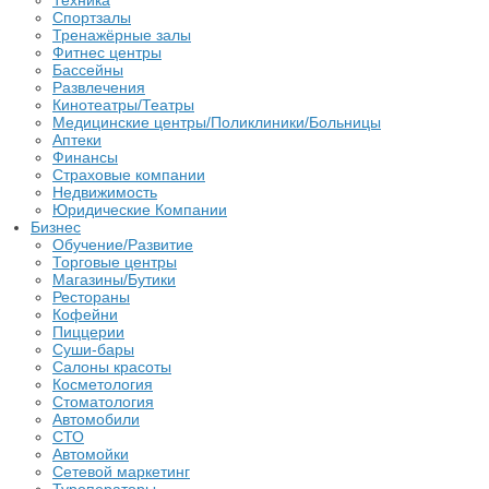
Техника
Спортзалы
Тренажёрные залы
Фитнес центры
Бассейны
Развлечения
Кинотеатры/Театры
Медицинские центры/Поликлиники/Больницы
Аптеки
Финансы
Страховые компании
Недвижимость
Юридические Компании
Бизнес
Обучение/Развитие
Торговые центры
Магазины/Бутики
Рестораны
Кофейни
Пиццерии
Суши-бары
Салоны красоты
Косметология
Стоматология
Автомобили
СТО
Автомойки
Сетевой маркетинг