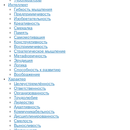
Туроператоры
Интеллект
Гибкость мышления
Предприимчивость
Изобретательность
Креативность
Смекалка
Память
Самомотивация
Конструктивность
Восприимчивость
Стратегическое мышление
Метафоричность
Эрудиция
Логика
Способность к развитию
Воображение
Характер
Целеустремлённость
Ответственность
Организованность
Трудолюбие
Лидерство
Адаптивность
Коммуникабельность
Дисциплинированность
Смелость
Выносливость