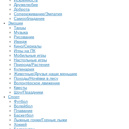
Искренность
Дружелюбие
Доброта
Сопереживание/Эмпатия
Самообладание
Эмоции
Танцы
Музыка
Рисование
Имидж
Кино/Сериалы
Игры на ПК
Мобильные игры
Настольные игры
Природа/Растения
Кулинария
Животные/Друзья наши меньшие
Походы/Ночёвки в лесу
Волонтёрское движение
Квесты
Шоу/Праздники
Спорт
Футбол
Волейбол
Плавание
Баскетбол
Лыжные гонки/Горные лыжи
Хоккей