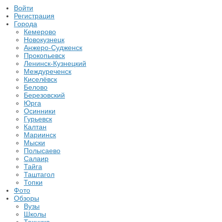
Войти
Регистрация
Города
Кемерово
Новокузнецк
Анжеро-Судженск
Прокопьевск
Ленинск-Кузнецкий
Междуреченск
Киселёвск
Белово
Березовский
Юрга
Осинники
Гурьевск
Калтан
Мариинск
Мыски
Полысаево
Салаир
Тайга
Таштагол
Топки
Фото
Обзоры
Вузы
Школы