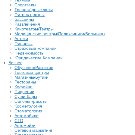
Техника
Спортзалы
Тренажёрные залы
Фитнес центры
Бассейны
Развлечения
Кинотеатры/Театры
Медицинские центры/Поликлиники/Больницы
Аптеки
Финансы
Страховые компании
Недвижимость
Юридические Компании
Бизнес
Обучение/Развитие
Торговые центры
Магазины/Бутики
Рестораны
Кофейни
Пиццерии
Суши-бары
Салоны красоты
Косметология
Стоматология
Автомобили
СТО
Автомойки
Сетевой маркетинг