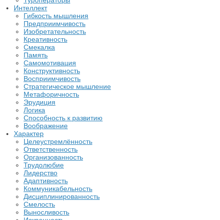
Туроператоры
Интеллект
Гибкость мышления
Предприимчивость
Изобретательность
Креативность
Смекалка
Память
Самомотивация
Конструктивность
Восприимчивость
Стратегическое мышление
Метафоричность
Эрудиция
Логика
Способность к развитию
Воображение
Характер
Целеустремлённость
Ответственность
Организованность
Трудолюбие
Лидерство
Адаптивность
Коммуникабельность
Дисциплинированность
Смелость
Выносливость