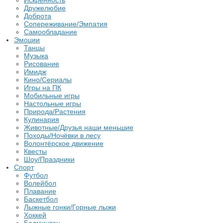
Искренность
Дружелюбие
Доброта
Сопереживание/Эмпатия
Самообладание
Эмоции
Танцы
Музыка
Рисование
Имидж
Кино/Сериалы
Игры на ПК
Мобильные игры
Настольные игры
Природа/Растения
Кулинария
Животные/Друзья наши меньшие
Походы/Ночёвки в лесу
Волонтёрское движение
Квесты
Шоу/Праздники
Спорт
Футбол
Волейбол
Плавание
Баскетбол
Лыжные гонки/Горные лыжи
Хоккей