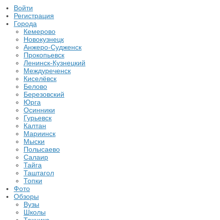
Войти
Регистрация
Города
Кемерово
Новокузнецк
Анжеро-Судженск
Прокопьевск
Ленинск-Кузнецкий
Междуреченск
Киселёвск
Белово
Березовский
Юрга
Осинники
Гурьевск
Калтан
Мариинск
Мыски
Полысаево
Салаир
Тайга
Таштагол
Топки
Фото
Обзоры
Вузы
Школы