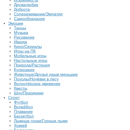
Искренность
Дружелюбие
Доброта
Сопереживание/Эмпатия
Самообладание
Эмоции
Танцы
Музыка
Рисование
Имидж
Кино/Сериалы
Игры на ПК
Мобильные игры
Настольные игры
Природа/Растения
Кулинария
Животные/Друзья наши меньшие
Походы/Ночёвки в лесу
Волонтёрское движение
Квесты
Шоу/Праздники
Спорт
Футбол
Волейбол
Плавание
Баскетбол
Лыжные гонки/Горные лыжи
Хоккей