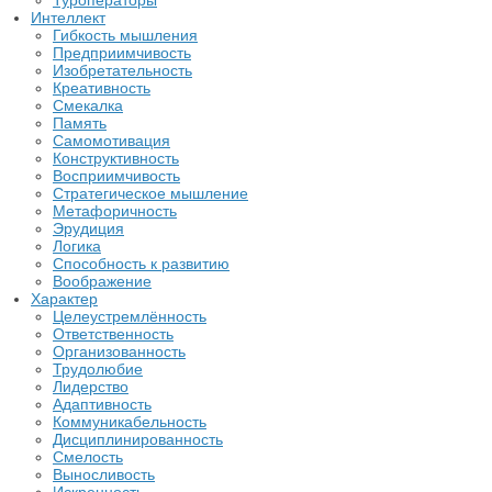
Туроператоры
Интеллект
Гибкость мышления
Предприимчивость
Изобретательность
Креативность
Смекалка
Память
Самомотивация
Конструктивность
Восприимчивость
Стратегическое мышление
Метафоричность
Эрудиция
Логика
Способность к развитию
Воображение
Характер
Целеустремлённость
Ответственность
Организованность
Трудолюбие
Лидерство
Адаптивность
Коммуникабельность
Дисциплинированность
Смелость
Выносливость