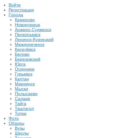
Войти
Регистрация
Города
Кемерово
Новокузнецк
Анжеро-Судженск
Прокопьевск
Ленинск-Кузнецкий
Междуреченск
Киселёвск
Белово
Березовский
Юрга
Осинники
Гурьевск
Калтан
Мариинск
Мыски
Полысаево
Салаир
Тайга
Таштагол
Топки
Фото
Обзоры
Вузы
Школы