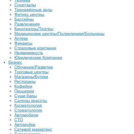
Техника
Спортзалы
Тренажёрные залы
Фитнес центры
Бассейны
Развлечения
Кинотеатры/Театры
Медицинские центры/Поликлиники/Больницы
Аптеки
Финансы
Страховые компании
Недвижимость
Юридические Компании
Бизнес
Обучение/Развитие
Торговые центры
Магазины/Бутики
Рестораны
Кофейни
Пиццерии
Суши-бары
Салоны красоты
Косметология
Стоматология
Автомобили
СТО
Автомойки
Сетевой маркетинг