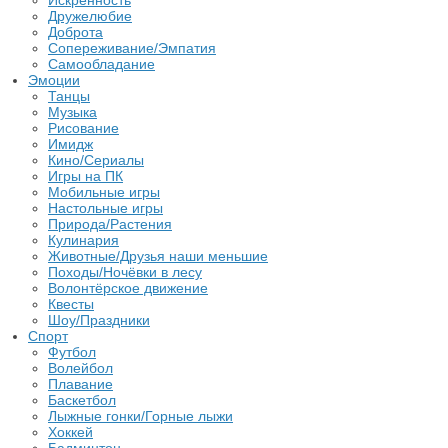
Искренность
Дружелюбие
Доброта
Сопереживание/Эмпатия
Самообладание
Эмоции
Танцы
Музыка
Рисование
Имидж
Кино/Сериалы
Игры на ПК
Мобильные игры
Настольные игры
Природа/Растения
Кулинария
Животные/Друзья наши меньшие
Походы/Ночёвки в лесу
Волонтёрское движение
Квесты
Шоу/Праздники
Спорт
Футбол
Волейбол
Плавание
Баскетбол
Лыжные гонки/Горные лыжи
Хоккей