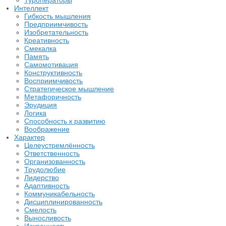
Туроператоры
Интеллект
Гибкость мышления
Предприимчивость
Изобретательность
Креативность
Смекалка
Память
Самомотивация
Конструктивность
Восприимчивость
Стратегическое мышление
Метафоричность
Эрудиция
Логика
Способность к развитию
Воображение
Характер
Целеустремлённость
Ответственность
Организованность
Трудолюбие
Лидерство
Адаптивность
Коммуникабельность
Дисциплинированность
Смелость
Выносливость