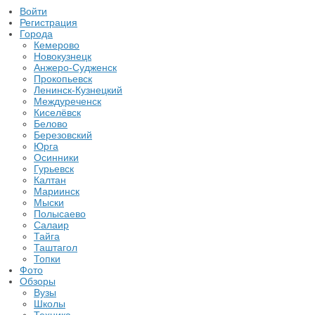
Войти
Регистрация
Города
Кемерово
Новокузнецк
Анжеро-Судженск
Прокопьевск
Ленинск-Кузнецкий
Междуреченск
Киселёвск
Белово
Березовский
Юрга
Осинники
Гурьевск
Калтан
Мариинск
Мыски
Полысаево
Салаир
Тайга
Таштагол
Топки
Фото
Обзоры
Вузы
Школы