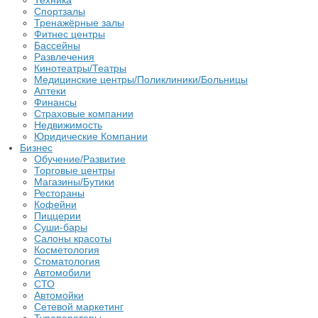
Техника
Спортзалы
Тренажёрные залы
Фитнес центры
Бассейны
Развлечения
Кинотеатры/Театры
Медицинские центры/Поликлиники/Больницы
Аптеки
Финансы
Страховые компании
Недвижимость
Юридические Компании
Бизнес
Обучение/Развитие
Торговые центры
Магазины/Бутики
Рестораны
Кофейни
Пиццерии
Суши-бары
Салоны красоты
Косметология
Стоматология
Автомобили
СТО
Автомойки
Сетевой маркетинг