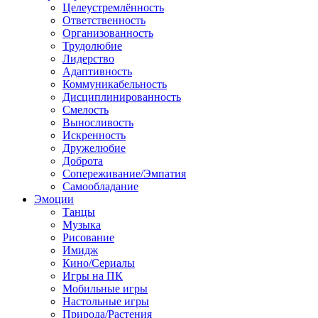
Целеустремлённость
Ответственность
Организованность
Трудолюбие
Лидерство
Адаптивность
Коммуникабельность
Дисциплинированность
Смелость
Выносливость
Искренность
Дружелюбие
Доброта
Сопереживание/Эмпатия
Самообладание
Эмоции
Танцы
Музыка
Рисование
Имидж
Кино/Сериалы
Игры на ПК
Мобильные игры
Настольные игры
Природа/Растения