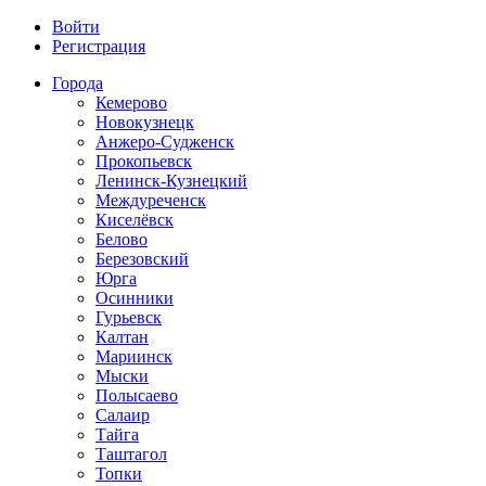
Войти
Регистрация
Города
Кемерово
Новокузнецк
Анжеро-Судженск
Прокопьевск
Ленинск-Кузнецкий
Междуреченск
Киселёвск
Белово
Березовский
Юрга
Осинники
Гурьевск
Калтан
Мариинск
Мыски
Полысаево
Салаир
Тайга
Таштагол
Топки