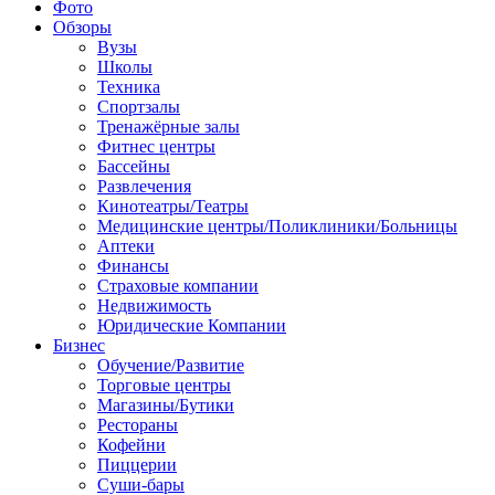
Фото
Обзоры
Вузы
Школы
Техника
Спортзалы
Тренажёрные залы
Фитнес центры
Бассейны
Развлечения
Кинотеатры/Театры
Медицинские центры/Поликлиники/Больницы
Аптеки
Финансы
Страховые компании
Недвижимость
Юридические Компании
Бизнес
Обучение/Развитие
Торговые центры
Магазины/Бутики
Рестораны
Кофейни
Пиццерии
Суши-бары