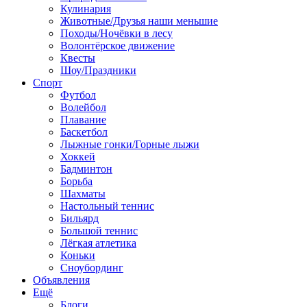
Кулинария
Животные/Друзья наши меньшие
Походы/Ночёвки в лесу
Волонтёрское движение
Квесты
Шоу/Праздники
Спорт
Футбол
Волейбол
Плавание
Баскетбол
Лыжные гонки/Горные лыжи
Хоккей
Бадминтон
Борьба
Шахматы
Настольный теннис
Бильярд
Большой теннис
Лёгкая атлетика
Коньки
Сноубординг
Объявления
Ещё
Блоги