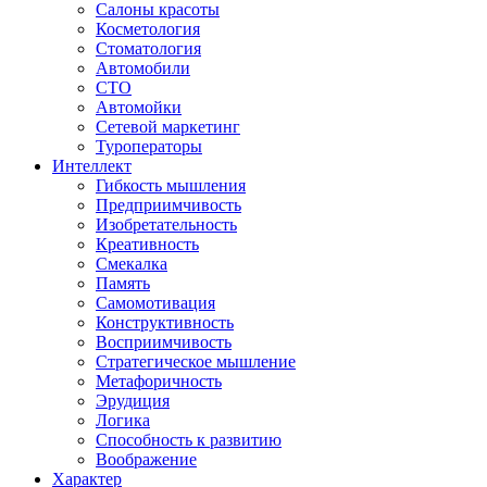
Салоны красоты
Косметология
Стоматология
Автомобили
СТО
Автомойки
Сетевой маркетинг
Туроператоры
Интеллект
Гибкость мышления
Предприимчивость
Изобретательность
Креативность
Смекалка
Память
Самомотивация
Конструктивность
Восприимчивость
Стратегическое мышление
Метафоричность
Эрудиция
Логика
Способность к развитию
Воображение
Характер