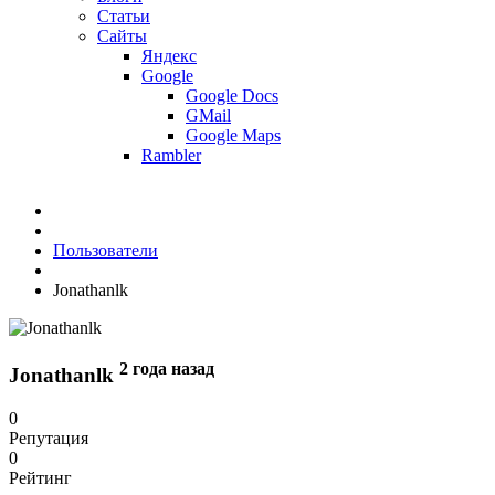
Статьи
Сайты
Яндекс
Google
Google Docs
GMail
Google Maps
Rambler
Пользователи
Jonathanlk
2 года назад
Jonathanlk
0
Репутация
0
Рейтинг