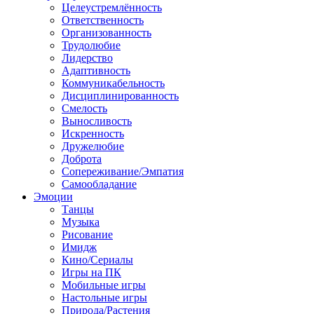
Целеустремлённость
Ответственность
Организованность
Трудолюбие
Лидерство
Адаптивность
Коммуникабельность
Дисциплинированность
Смелость
Выносливость
Искренность
Дружелюбие
Доброта
Сопереживание/Эмпатия
Самообладание
Эмоции
Танцы
Музыка
Рисование
Имидж
Кино/Сериалы
Игры на ПК
Мобильные игры
Настольные игры
Природа/Растения