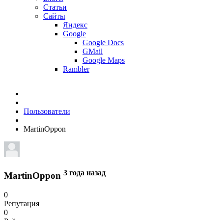
Статьи
Сайты
Яндекс
Google
Google Docs
GMail
Google Maps
Rambler
Пользователи
MartinOppon
3 года назад
MartinOppon
0
Репутация
0