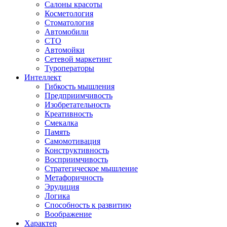
Салоны красоты
Косметология
Стоматология
Автомобили
СТО
Автомойки
Сетевой маркетинг
Туроператоры
Интеллект
Гибкость мышления
Предприимчивость
Изобретательность
Креативность
Смекалка
Память
Самомотивация
Конструктивность
Восприимчивость
Стратегическое мышление
Метафоричность
Эрудиция
Логика
Способность к развитию
Воображение
Характер