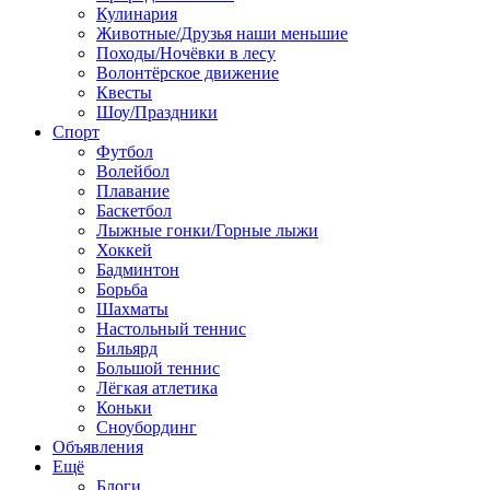
Кулинария
Животные/Друзья наши меньшие
Походы/Ночёвки в лесу
Волонтёрское движение
Квесты
Шоу/Праздники
Спорт
Футбол
Волейбол
Плавание
Баскетбол
Лыжные гонки/Горные лыжи
Хоккей
Бадминтон
Борьба
Шахматы
Настольный теннис
Бильярд
Большой теннис
Лёгкая атлетика
Коньки
Сноубординг
Объявления
Ещё
Блоги