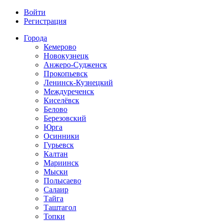
Войти
Регистрация
Города
Кемерово
Новокузнецк
Анжеро-Судженск
Прокопьевск
Ленинск-Кузнецкий
Междуреченск
Киселёвск
Белово
Березовский
Юрга
Осинники
Гурьевск
Калтан
Мариинск
Мыски
Полысаево
Салаир
Тайга
Таштагол
Топки