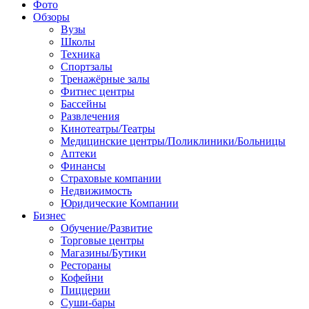
Фото
Обзоры
Вузы
Школы
Техника
Спортзалы
Тренажёрные залы
Фитнес центры
Бассейны
Развлечения
Кинотеатры/Театры
Медицинские центры/Поликлиники/Больницы
Аптеки
Финансы
Страховые компании
Недвижимость
Юридические Компании
Бизнес
Обучение/Развитие
Торговые центры
Магазины/Бутики
Рестораны
Кофейни
Пиццерии
Суши-бары