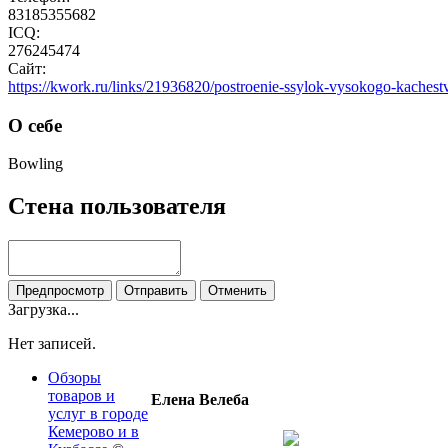
83185355682
ICQ:
276245474
Сайт:
https://kwork.ru/links/21936820/postroenie-ssylok-vysokogo-kachest
О себе
Bowling
Стена пользователя
Загрузка...
Нет записей.
Обзоры
товаров и
Елена Велеба
услуг в городе
Кемерово и в