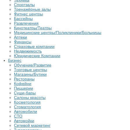
Техника
Спортзалы
Тренажёрные залы
Фитнес центры
Бассейны
Развлечения
Кинотеатры/Театры
Медицинские центры/Поликлиники/Больницы
Аптеки
Финансы
Страховые компании
Недвижимость
Юридические Компании
Бизнес
Обучение/Развитие
Торговые центры
Магазины/Бутики
Рестораны
Кофейни
Пиццерии
Суши-бары
Салоны красоты
Косметология
Стоматология
Автомобили
СТО
Автомойки
Сетевой маркетинг