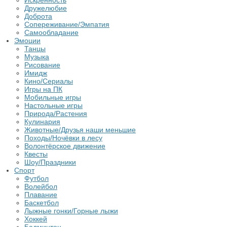
Искренность
Дружелюбие
Доброта
Сопереживание/Эмпатия
Самообладание
Эмоции
Танцы
Музыка
Рисование
Имидж
Кино/Сериалы
Игры на ПК
Мобильные игры
Настольные игры
Природа/Растения
Кулинария
Животные/Друзья наши меньшие
Походы/Ночёвки в лесу
Волонтёрское движение
Квесты
Шоу/Праздники
Спорт
Футбол
Волейбол
Плавание
Баскетбол
Лыжные гонки/Горные лыжи
Хоккей