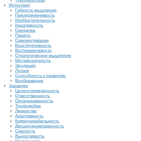
Туроператоры
Интеллект
Гибкость мышления
Предприимчивость
Изобретательность
Креативность
Смекалка
Память
Самомотивация
Конструктивность
Восприимчивость
Стратегическое мышление
Метафоричность
Эрудиция
Логика
Способность к развитию
Воображение
Характер
Целеустремлённость
Ответственность
Организованность
Трудолюбие
Лидерство
Адаптивность
Коммуникабельность
Дисциплинированность
Смелость
Выносливость