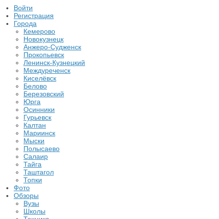
Войти
Регистрация
Города
Кемерово
Новокузнецк
Анжеро-Судженск
Прокопьевск
Ленинск-Кузнецкий
Междуреченск
Киселёвск
Белово
Березовский
Юрга
Осинники
Гурьевск
Калтан
Мариинск
Мыски
Полысаево
Салаир
Тайга
Таштагол
Топки
Фото
Обзоры
Вузы
Школы