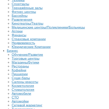
Техника
Спортзалы
Тренажёрные залы
Фитнес центры
Бассейны
Развлечения
Кинотеатры/Театры
Медицинские центры/Поликлиники/Больницы
Аптеки
Финансы
Страховые компании
Недвижимость
Юридические Компании
Бизнес
Обучение/Развитие
Торговые центры
Магазины/Бутики
Рестораны
Кофейни
Пиццерии
Суши-бары
Салоны красоты
Косметология
Стоматология
Автомобили
СТО
Автомойки
Сетевой маркетинг