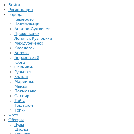
Войти
Регистрация
Города
Кемерово
Новокузнецк
Анжеро-Судженск
Прокопьевск
Ленинск-Кузнецкий
Междуреченск
Киселёвск
Белово
Березовский
Юрга
Осинники
Гурьевск
Калтан
Мариинск
Мыски
Полысаево
Салаир
Тайга
Таштагол
Топки
Фото
Обзоры
Вузы
Школы