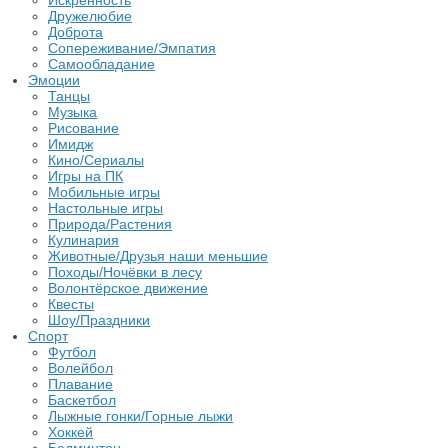
Искренность
Дружелюбие
Доброта
Сопереживание/Эмпатия
Самообладание
Эмоции
Танцы
Музыка
Рисование
Имидж
Кино/Сериалы
Игры на ПК
Мобильные игры
Настольные игры
Природа/Растения
Кулинария
Животные/Друзья наши меньшие
Походы/Ночёвки в лесу
Волонтёрское движение
Квесты
Шоу/Праздники
Спорт
Футбол
Волейбол
Плавание
Баскетбол
Лыжные гонки/Горные лыжи
Хоккей