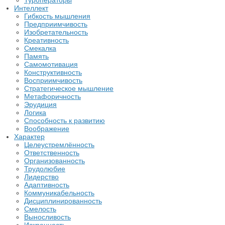
Туроператоры
Интеллект
Гибкость мышления
Предприимчивость
Изобретательность
Креативность
Смекалка
Память
Самомотивация
Конструктивность
Восприимчивость
Стратегическое мышление
Метафоричность
Эрудиция
Логика
Способность к развитию
Воображение
Характер
Целеустремлённость
Ответственность
Организованность
Трудолюбие
Лидерство
Адаптивность
Коммуникабельность
Дисциплинированность
Смелость
Выносливость