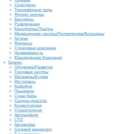
Техника
Спортзалы
Тренажёрные залы
Фитнес центры
Бассейны
Развлечения
Кинотеатры/Театры
Медицинские центры/Поликлиники/Больницы
Аптеки
Финансы
Страховые компании
Недвижимость
Юридические Компании
Бизнес
Обучение/Развитие
Торговые центры
Магазины/Бутики
Рестораны
Кофейни
Пиццерии
Суши-бары
Салоны красоты
Косметология
Стоматология
Автомобили
СТО
Автомойки
Сетевой маркетинг