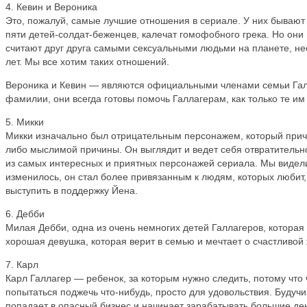
4. Кевин и Вероника
Это, пожалуй, самые лучшие отношения в сериале. У них бывают
пяти детей-солдат-беженцев, калечат гомофобного грека. Но они 
считают друг друга самыми сексуальными людьми на планете, нес
лет. Мы все хотим таких отношений.
Вероника и Кевин — являются официальными членами семьи Галла
фамилии, они всегда готовы помочь Галлагерам, как только те им 
5. Микки
Микки изначально был отрицательным персонажем, который причи
либо мыслимой причины. Он выглядит и ведет себя отвратительн
из самых интересных и приятных персонажей сериала. Мы видели,
изменилось, он стал более привязанным к людям, которых любит,
выступить в поддержку Йена.
6. Дебби
Милая Дебби, одна из очень немногих детей Галлагеров, которая 
хорошая девушка, которая верит в семью и мечтает о счастливой 
7. Карл
Карл Галлагер — ребенок, за которым нужно следить, потому что 
попытаться поджечь что-нибудь, просто для удовольствия. Будуч
попадает в опасный бизнес и начинает зарабатывать большие ден