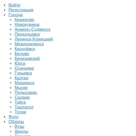
Войти
Регистрация
Города
Кемерово
Новокузнецк
Анжеро-Судженск
Прокопьевск
Ленинск-Кузнецкий
Междуреченск
Киселёвск
Белово
Березовский
Юрга
Осинники
Гурьевск
Калтан
Мариинск
Мыски
Полысаево
Салаир
Тайга
Таштагол
Топки
Фото
Обзоры
Вузы
Школы