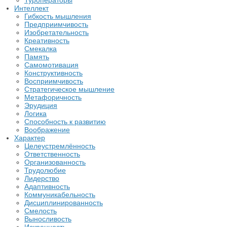
Туроператоры
Интеллект
Гибкость мышления
Предприимчивость
Изобретательность
Креативность
Смекалка
Память
Самомотивация
Конструктивность
Восприимчивость
Стратегическое мышление
Метафоричность
Эрудиция
Логика
Способность к развитию
Воображение
Характер
Целеустремлённость
Ответственность
Организованность
Трудолюбие
Лидерство
Адаптивность
Коммуникабельность
Дисциплинированность
Смелость
Выносливость