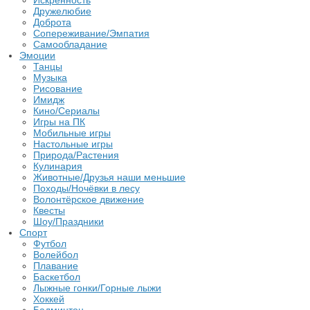
Искренность
Дружелюбие
Доброта
Сопереживание/Эмпатия
Самообладание
Эмоции
Танцы
Музыка
Рисование
Имидж
Кино/Сериалы
Игры на ПК
Мобильные игры
Настольные игры
Природа/Растения
Кулинария
Животные/Друзья наши меньшие
Походы/Ночёвки в лесу
Волонтёрское движение
Квесты
Шоу/Праздники
Спорт
Футбол
Волейбол
Плавание
Баскетбол
Лыжные гонки/Горные лыжи
Хоккей