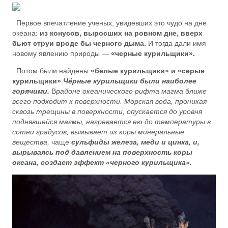
Первое впечатление ученых, увидевших это чудо на дне
океана:
из конусов, выросших на ровном дне, вверх
бьют струи вроде бы черного дыма.
И тогда дали имя
новому явлению природы —
«черные курильщики».
Потом были найдены
«белые курильщики» и «серые
курильщики»
.
Чёрные курильщики были наиболее
горячими.
В
районе океанического рифта магма ближе
всего подходит к поверхности. Морская вода, проникая
сквозь трещины в поверхности, опускается до уровня
поднявшейся магмы, нагревается ею до температуры в
сотни градусов, вымывает из коры минеральные
вещества,
чаще
сульфиды железа, меди и цинка, и,
вырываясь под давлением на поверхность коры
океана, создает эффект «черного курильщика».