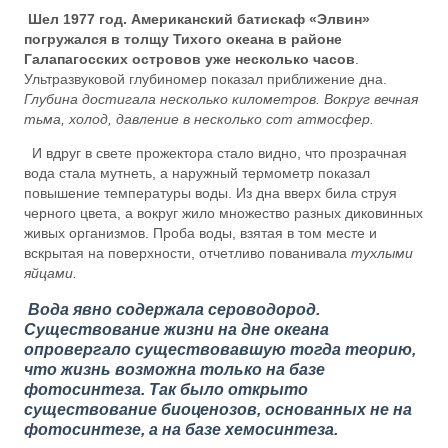
Шел 1977 год. Американский батискаф «Элвин»
погружался в толщу Тихого океана в районе
Галапагосских островов уже несколько часов
.
Ультразвуковой глубиномер показал приближение дна.
Глубина достигала несколько километров. Вокруг вечная
тьма, холод, давление в несколько сот атмосфер.
И вдруг в свете прожектора стало видно, что прозрачная
вода стала мутнеть, а наружный термометр показал
повышение температуры воды. Из дна вверх била струя
черного цвета, а вокруг жило множество разных диковинных
живых организмов. Проба воды, взятая в том месте и
вскрытая на поверхности, отчетливо пованивала
тухлыми
яйцами.
Вода явно содержала сероводород.
Существование жизни на дне океана
опровергало существовавшую тогда теорию,
что жизнь возможна только на базе
фотосинтеза. Так было открыто
существование биоценозов, основанных не на
фотосинтезе, а на базе хемосинтеза.