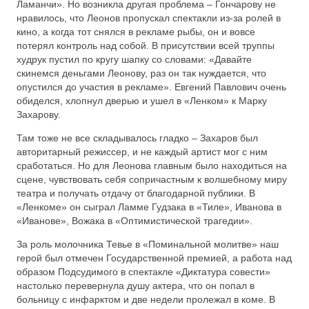
Ламанчи». Но возникла другая проблема – Гончарову не
нравилось, что Леонов пропускал спектакли из-за ролей в
кино, а когда тот снялся в рекламе рыбы, он и вовсе
потерял контроль над собой. В присутствии всей труппы
худрук пустил по кругу шапку со словами: «Давайте
скинемся деньгами Леонову, раз он так нуждается, что
опустился до участия в рекламе». Евгений Павлович очень
обиделся, хлопнул дверью и ушел в «Ленком» к Марку
Захарову.
Там тоже не все складывалось гладко – Захаров был
авторитарный режиссер, и не каждый артист мог с ним
сработаться. Но для Леонова главным было находиться на
сцене, чувствовать себя сопричастным к волшебному миру
театра и получать отдачу от благодарной публики. В
«Ленкоме» он сыграл Ламме Гудзака в «Тиле», Иванова в
«Иванове», Вожака в «Оптимистической трагедии».
За роль молочника Тевье в «Поминальной молитве» наш
герой был отмечен Государственной премией, а работа над
образом Подсудимого в спектакле «Диктатура совести»
настолько перевернула душу актера, что он попал в
больницу с инфарктом и две недели пролежал в коме. В