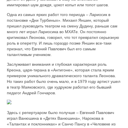
имитировал шум дождя, цокот копыт или топот шагов.
Одна из самых ярких работ того периода – Лариосик в
постановке «Дни Турбиных». Михаил Яншин, который
пришел руководить театром на смену Дудину, раньше сам
много лет играл Лариосика во МХАТе. Он постоянно
критиковал Леонова, говорил, что тот превратил серьезную
роль в оперетту. И лишь гораздо позже Яншин все-таки
признал, что Евгений Павлович был его самым
талантливым учеником.
Заслуживает внимания и глубокая характерная роль
Креона, царя-тирана в «Антигоне», которая стала ярким
примером уникального драматического таланта Леонова.
Но таких работ было очень мало, и в 1979 году артист ушел
в театр Маяковского, где худруком работал его бывший
педагог Андрей Гончаров.
Здесь с репертуаром было получше – Евгений Павлович
играл Ванюшина в «Детях Ванюшина», Нарокова в
«Талантах и поклонниках» и Санчо Пансу в «Человеке из