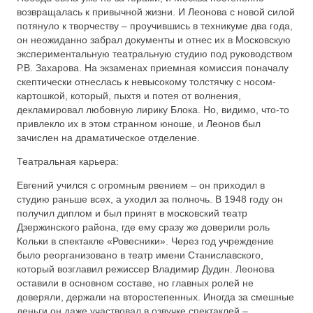
возвращалась к привычной жизни. И Леонова с новой силой
потянуло к творчеству – проучившись в техникуме два года,
он неожиданно забрал документы и отнес их в Московскую
экспериментальную театральную студию под руководством
Р.В. Захарова. На экзаменах приемная комиссия поначалу
скептически отнеслась к невысокому толстячку с носом-
картошкой, который, пыхтя и потея от волнения,
декламировал любовную лирику Блока. Но, видимо, что-то
привлекло их в этом странном юноше, и Леонов был
зачислен на драматическое отделение.
Театральная карьера:
Евгений учился с огромным рвением – он приходил в
студию раньше всех, а уходил за полночь. В 1948 году он
получил диплом и был принят в московский театр
Дзержинского района, где ему сразу же доверили роль
Кольки в спектакле «Ровесники». Через год учреждение
было реорганизовано в театр имени Станиславского,
который возглавил режиссер Владимир Дудин. Леонова
оставили в основном составе, но главных ролей не
доверяли, держали на второстепенных. Иногда за смешные
деньги он даже участвовал в озвучке спектаклей –