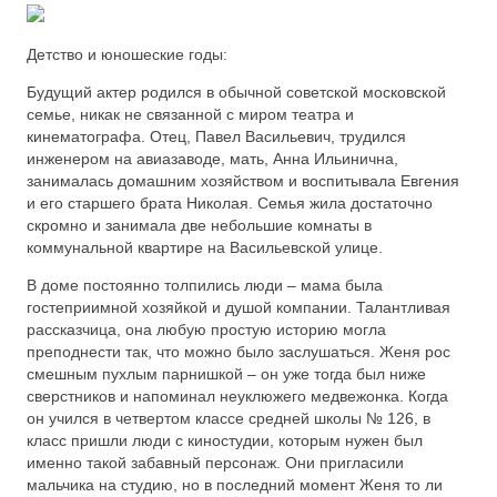
Детство и юношеские годы:
Будущий актер родился в обычной советской московской
семье, никак не связанной с миром театра и
кинематографа. Отец, Павел Васильевич, трудился
инженером на авиазаводе, мать, Анна Ильинична,
занималась домашним хозяйством и воспитывала Евгения
и его старшего брата Николая. Семья жила достаточно
скромно и занимала две небольшие комнаты в
коммунальной квартире на Васильевской улице.
В доме постоянно толпились люди – мама была
гостеприимной хозяйкой и душой компании. Талантливая
рассказчица, она любую простую историю могла
преподнести так, что можно было заслушаться. Женя рос
смешным пухлым парнишкой – он уже тогда был ниже
сверстников и напоминал неуклюжего медвежонка. Когда
он учился в четвертом классе средней школы № 126, в
класс пришли люди с киностудии, которым нужен был
именно такой забавный персонаж. Они пригласили
мальчика на студию, но в последний момент Женя то ли