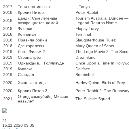
2017
Тоня против всех
I, Tonya
2018
Кролик Питер
Peter Rabbit
Данди: Сын легенды
Tourism Australia: Dundee —
2018
возвращается домой
Legend Returns Home
2018
Флопси
Flopsy Turvy
2018
Конченая
Terminal
2018
Правила бойни
Slaughterhouse Rulez
2018
Две королевы
Mary Queen of Scots
2019
Лего. Фильм 2
The Lego Movie 2: The Seco
2019
Страна грёз
Dreamland
2019
Однажды в… Голливуде
Once Upon a Time In Hollyw
2019
Куколка
Dollface
2019
Скандал
Bombshell
2020
Хищные птицы
Harley Quinn: Birds of Prey
2020
Кролик Питер 2
Peter Rabbit 2: The Runawa
Отряд самоубийц: Миссия
2021
The Suicide Squad
навылет
21
16.11.2020
09:35