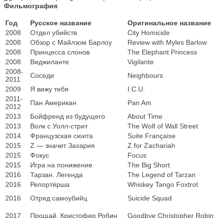
Фильмография
Год
Русское название
Оригинальное название
2008
Отдел убийств
City Homicide
2008
Обзор с Майлзом Барлоу
Review with Myles Barlow
2008
Принцесса слонов
The Elephant Princess
2008
Виджиланте
Vigilante
2008-
Соседи
Neighbours
2011
2009
Я вижу тебя
I.C.U.
2011-
Пан Американ
Pan Am
2012
2013
Бойфренд из будущего
About Time
2013
Волк с Уолл-стрит
The Wolf of Wall Street
2014
Французская сюита
Suite Française
2015
Z — значит Захария
Z for Zachariah
2015
Фокус
Focus
2015
Игра на понижение
The Big Short
2016
Тарзан. Легенда
The Legend of Tarzan
2016
Репортёрша
Whiskey Tango Foxtrot
2016
Отряд самоубийц
Suicide Squad
2017
Прощай, Кристофер Робин
Goodbye Christopher Robin