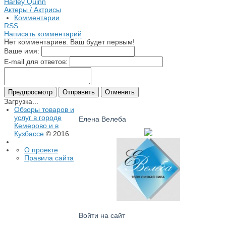
Harley Quinn
Актеры / Актрисы
Комментарии
RSS
Написать комментарий
Нет комментариев. Ваш будет первым!
Ваше имя:
E-mail для ответов:
Загрузка...
Обзоры товаров и
услуг в городе
Елена Велеба
Кемерово и в
Кузбассе
© 2016
О проекте
Правила сайта
Войти на сайт