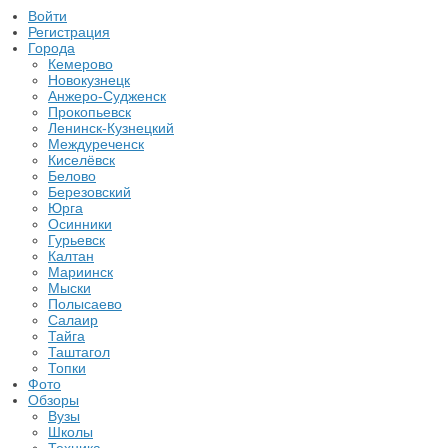
Войти
Регистрация
Города
Кемерово
Новокузнецк
Анжеро-Судженск
Прокопьевск
Ленинск-Кузнецкий
Междуреченск
Киселёвск
Белово
Березовский
Юрга
Осинники
Гурьевск
Калтан
Мариинск
Мыски
Полысаево
Салаир
Тайга
Таштагол
Топки
Фото
Обзоры
Вузы
Школы