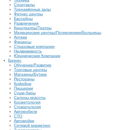
Техника
Спортзалы
Тренажёрные залы
Фитнес центры
Бассейны
Развлечения
Кинотеатры/Театры
Медицинские центры/Поликлиники/Больницы
Аптеки
Финансы
Страховые компании
Недвижимость
Юридические Компании
Бизнес
Обучение/Развитие
Торговые центры
Магазины/Бутики
Рестораны
Кофейни
Пиццерии
Суши-бары
Салоны красоты
Косметология
Стоматология
Автомобили
СТО
Автомойки
Сетевой маркетинг