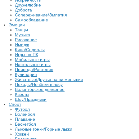
Искренность
Дружелюбие
Доброта
Сопереживание/Эмпатия
Самообладание
Эмоции
Танцы
Музыка
Рисование
Имидж
Кино/Сериалы
Игры на ПК
Мобильные игры
Настольные игры
Природа/Растения
Кулинария
Животные/Друзья наши меньшие
Походы/Ночёвки в лесу
Волонтёрское движение
Квесты
Шоу/Праздники
Спорт
Футбол
Волейбол
Плавание
Баскетбол
Лыжные гонки/Горные лыжи
Хоккей