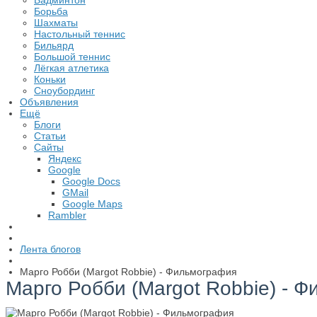
Бадминтон
Борьба
Шахматы
Настольный теннис
Бильярд
Большой теннис
Лёгкая атлетика
Коньки
Сноубординг
Объявления
Ещё
Блоги
Статьи
Сайты
Яндекс
Google
Google Docs
GMail
Google Maps
Rambler
Лента блогов
Марго Робби (Margot Robbie) - Фильмография
Марго Робби (Margot Robbie) - 