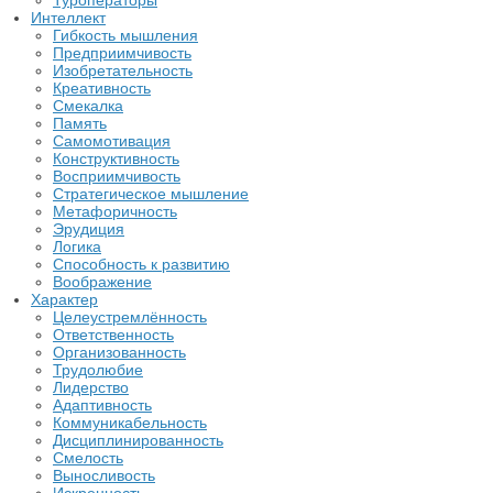
Туроператоры
Интеллект
Гибкость мышления
Предприимчивость
Изобретательность
Креативность
Смекалка
Память
Самомотивация
Конструктивность
Восприимчивость
Стратегическое мышление
Метафоричность
Эрудиция
Логика
Способность к развитию
Воображение
Характер
Целеустремлённость
Ответственность
Организованность
Трудолюбие
Лидерство
Адаптивность
Коммуникабельность
Дисциплинированность
Смелость
Выносливость