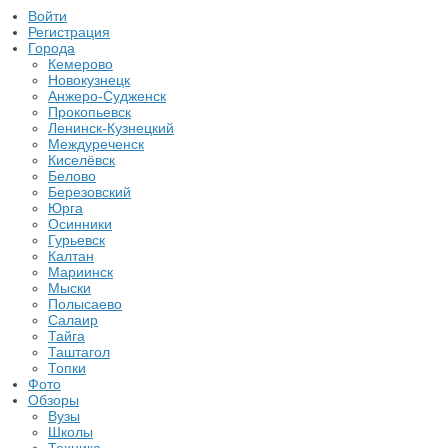
Войти
Регистрация
Города
Кемерово
Новокузнецк
Анжеро-Судженск
Прокопьевск
Ленинск-Кузнецкий
Междуреченск
Киселёвск
Белово
Березовский
Юрга
Осинники
Гурьевск
Калтан
Мариинск
Мыски
Полысаево
Салаир
Тайга
Таштагол
Топки
Фото
Обзоры
Вузы
Школы