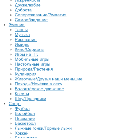
Искренность
Дружелюбие
Доброта
Сопереживание/Эмпатия
Самообладание
Эмоции
Танцы
Музыка
Рисование
Имидж
Кино/Сериалы
Игры на ПК
Мобильные игры
Настольные игры
Природа/Растения
Кулинария
Животные/Друзья наши меньшие
Походы/Ночёвки в лесу
Волонтёрское движение
Квесты
Шоу/Праздники
Спорт
Футбол
Волейбол
Плавание
Баскетбол
Лыжные гонки/Горные лыжи
Хоккей