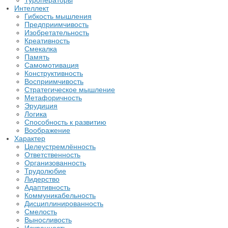
Туроператоры
Интеллект
Гибкость мышления
Предприимчивость
Изобретательность
Креативность
Смекалка
Память
Самомотивация
Конструктивность
Восприимчивость
Стратегическое мышление
Метафоричность
Эрудиция
Логика
Способность к развитию
Воображение
Характер
Целеустремлённость
Ответственность
Организованность
Трудолюбие
Лидерство
Адаптивность
Коммуникабельность
Дисциплинированность
Смелость
Выносливость