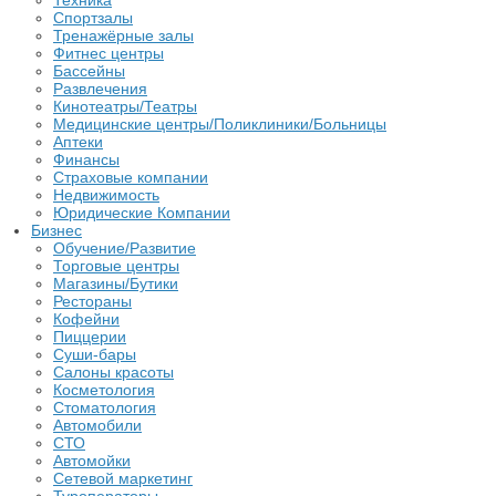
Техника
Спортзалы
Тренажёрные залы
Фитнес центры
Бассейны
Развлечения
Кинотеатры/Театры
Медицинские центры/Поликлиники/Больницы
Аптеки
Финансы
Страховые компании
Недвижимость
Юридические Компании
Бизнес
Обучение/Развитие
Торговые центры
Магазины/Бутики
Рестораны
Кофейни
Пиццерии
Суши-бары
Салоны красоты
Косметология
Стоматология
Автомобили
СТО
Автомойки
Сетевой маркетинг