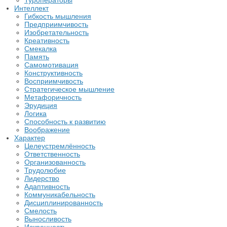
Туроператоры
Интеллект
Гибкость мышления
Предприимчивость
Изобретательность
Креативность
Смекалка
Память
Самомотивация
Конструктивность
Восприимчивость
Стратегическое мышление
Метафоричность
Эрудиция
Логика
Способность к развитию
Воображение
Характер
Целеустремлённость
Ответственность
Организованность
Трудолюбие
Лидерство
Адаптивность
Коммуникабельность
Дисциплинированность
Смелость
Выносливость