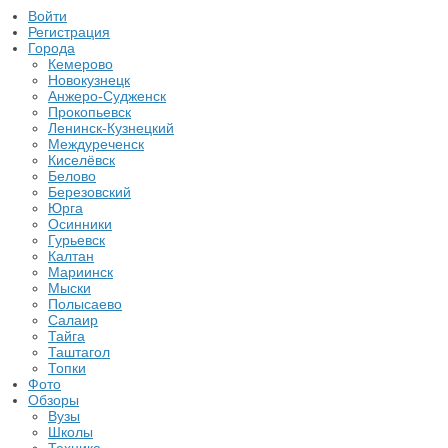
Войти
Регистрация
Города
Кемерово
Новокузнецк
Анжеро-Судженск
Прокопьевск
Ленинск-Кузнецкий
Междуреченск
Киселёвск
Белово
Березовский
Юрга
Осинники
Гурьевск
Калтан
Мариинск
Мыски
Полысаево
Салаир
Тайга
Таштагол
Топки
Фото
Обзоры
Вузы
Школы