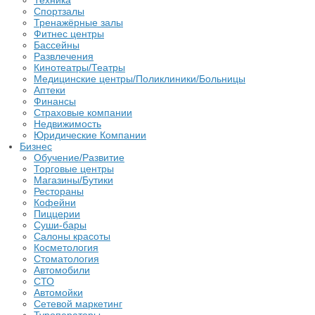
Техника
Спортзалы
Тренажёрные залы
Фитнес центры
Бассейны
Развлечения
Кинотеатры/Театры
Медицинские центры/Поликлиники/Больницы
Аптеки
Финансы
Страховые компании
Недвижимость
Юридические Компании
Бизнес
Обучение/Развитие
Торговые центры
Магазины/Бутики
Рестораны
Кофейни
Пиццерии
Суши-бары
Салоны красоты
Косметология
Стоматология
Автомобили
СТО
Автомойки
Сетевой маркетинг