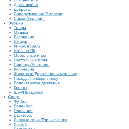
Искренность
Дружелюбие
Доброта
Сопереживание/Эмпатия
Самообладание
Эмоции
Танцы
Музыка
Рисование
Имидж
Кино/Сериалы
Игры на ПК
Мобильные игры
Настольные игры
Природа/Растения
Кулинария
Животные/Друзья наши меньшие
Походы/Ночёвки в лесу
Волонтёрское движение
Квесты
Шоу/Праздники
Спорт
Футбол
Волейбол
Плавание
Баскетбол
Лыжные гонки/Горные лыжи
Хоккей