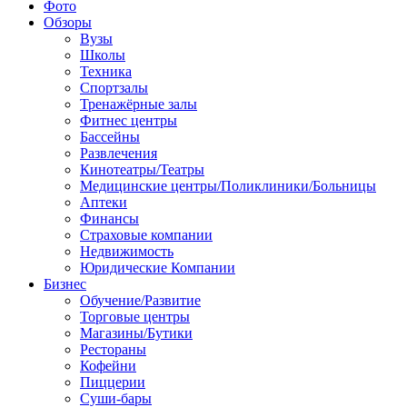
Фото
Обзоры
Вузы
Школы
Техника
Спортзалы
Тренажёрные залы
Фитнес центры
Бассейны
Развлечения
Кинотеатры/Театры
Медицинские центры/Поликлиники/Больницы
Аптеки
Финансы
Страховые компании
Недвижимость
Юридические Компании
Бизнес
Обучение/Развитие
Торговые центры
Магазины/Бутики
Рестораны
Кофейни
Пиццерии
Суши-бары