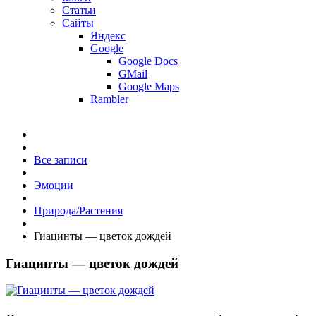
Статьи
Сайты
Яндекс
Google
Google Docs
GMail
Google Maps
Rambler
Все записи
Эмоции
Природа/Растения
Гиaцинты — цветoк дождей
Гиaцинты — цветoк дождей