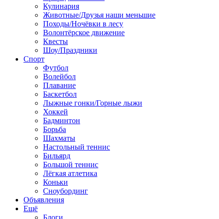
Кулинария
Животные/Друзья наши меньшие
Походы/Ночёвки в лесу
Волонтёрское движение
Квесты
Шоу/Праздники
Спорт
Футбол
Волейбол
Плавание
Баскетбол
Лыжные гонки/Горные лыжи
Хоккей
Бадминтон
Борьба
Шахматы
Настольный теннис
Бильярд
Большой теннис
Лёгкая атлетика
Коньки
Сноубординг
Объявления
Ещё
Блоги