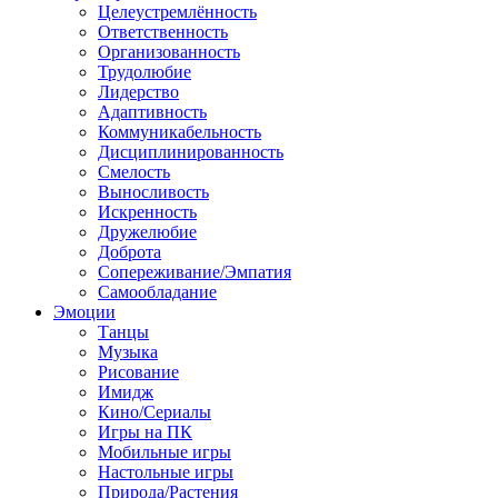
Целеустремлённость
Ответственность
Организованность
Трудолюбие
Лидерство
Адаптивность
Коммуникабельность
Дисциплинированность
Смелость
Выносливость
Искренность
Дружелюбие
Доброта
Сопереживание/Эмпатия
Самообладание
Эмоции
Танцы
Музыка
Рисование
Имидж
Кино/Сериалы
Игры на ПК
Мобильные игры
Настольные игры
Природа/Растения