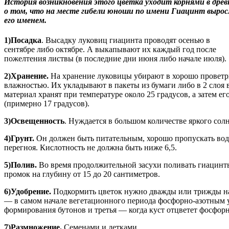
Истopия возникновения этого цветка yxодит корнями в древ
о том, что на месте гибели юноши по имени Гиацинт вырос
его именем.
1)Посадка
. Высадку луковиц гиацинта проводят осенью в
сентябре либо октябре. А выкапывают их каждый год после
пожелтения листвы (в последние дни июня либо начале июля).
2)Хранение.
На хранение луковицы убирают в хорошо проветр
влажностью. Их укладывают в пакеты из бумаги либо в 2 слоя
материал хранят при температуре около 25 градусов, а затем ег
(примерно 17 градусов).
3)Освещенность
. Нуждается в большом количестве яркого солн
4)Грунт.
Он должен быть питательным, хорошо пропускать вод
перегноя. Кислотность не должна быть ниже 6,5.
5)Полив.
Во время продолжительной засухи поливать гиацинт
промок на глубину от 15 до 20 сантиметров.
6)Удобрение.
Подкормить цветок нужно дважды или трижды на
― в самом начале вегетационного периода фосфорно-азотным 
формирования бутонов и третья ― когда куст отцветет фосфо
7)Размножение.
Семенами и детками.