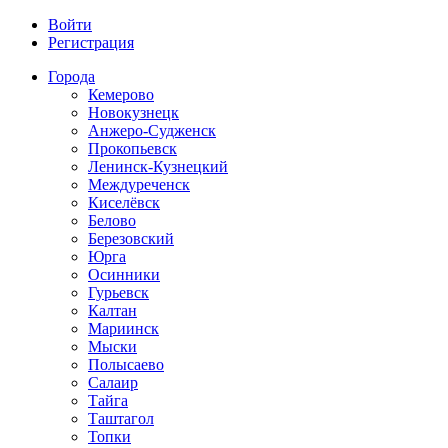
Войти
Регистрация
Города
Кемерово
Новокузнецк
Анжеро-Судженск
Прокопьевск
Ленинск-Кузнецкий
Междуреченск
Киселёвск
Белово
Березовский
Юрга
Осинники
Гурьевск
Калтан
Мариинск
Мыски
Полысаево
Салаир
Тайга
Таштагол
Топки