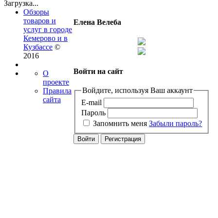
Загрузка...
Обзоры
товаров и
Елена Велеба
услуг в городе
Кемерово и в
Кузбассе
©
2016
Войти на сайт
О
проекте
Войдите, используя Ваш аккаунт
Правила
сайта
E-mail
Пароль
Запомнить меня
Забыли пароль?