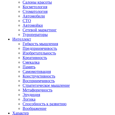
Салоны красоты
Косметология
Стоматология
Автомобили
СТО
Автомойки
Сетевой маркетинг
Туроператоры
Интеллект
Гибкость мышления
Предприимчивость
Изобретательность
Креативность
Смекалка
Память
Самомотивация
Конструктивность
Восприимчивость
Стратегическое мышление
Метафоричность
Эрудиция
Логика
Способность к развитию
Воображение
Характер