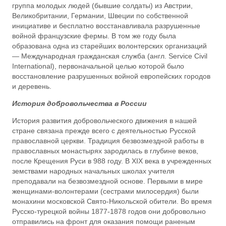
группа молодых людей (бывшие солдаты) из Австрии,
Великобритании, Германии, Швеции по собственной
инициативе и бесплатно восстанавливала разрушенные
войной французские фермы. В том же году была
образована одна из старейших волонтерских организаций
— Международная гражданская служба (англ. Service Civil
International), первоначальной целью которой было
восстановление разрушенных войной европейских городов
и деревень.
История добровольчества в России
История развития добровольческого движения в нашей
стране связана прежде всего с деятельностью Русской
православной церкви. Традиция безвозмездной работы в
православных монастырях зародилась в глубине веков,
после Крещения Руси в 988 году. В XIX века в учрежденных
земствами народных начальных школах учителя
преподавали на безвозмездной основе. Первыми в мире
женщинами-волонтерами (сестрами милосердия) были
монахини московской Свято-Никольской обители. Во время
Русско-турецкой войны 1877-1878 годов они добровольно
отправились на фронт для оказания помощи раненым