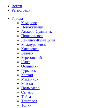
Войти
Регистрация
Города
Кемерово
Новокузнецк
Анжеро-Судженск
Прокопьевск
Ленинск-Кузнецкий
Междуреченск
Киселёвск
Белово
Березовский
Юрга
Осинники
Гурьевск
Калтан
Мариинск
Мыски
Полысаево
Салаир
Тайга
Таштагол
Топки