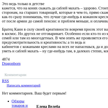
Это ведь только в детстве
кажется, что на конях скакать да саблей махать – здорово. Стои
сторонам, на старших товарищей, которые в чем-то, прямо скаж
как-то сразу понимаешь, что лучше где-нибудь в кожаном крес
от после армии до самой пенсии: и проблем меньше, и оплачив
Братец Каин в силу своей креативности вовремя просек этот в
в космос. Но других не отговаривает. Особенно если кто-то и
семей или там из многодетных. В чем опять же проявляется его
предусмотрительность и креативность: а то ведь и
кабинетов с кожаными креслами на всех не напасешься, да и д
уметь и саблей махать – ну где-нибудь там, в далеких степях, к
4874
Dragonborn
Комментарии
RSS
Написать комментарий
Нет комментариев. Ваш будет первым!
Обзоры
товаров и
Елена Велеба