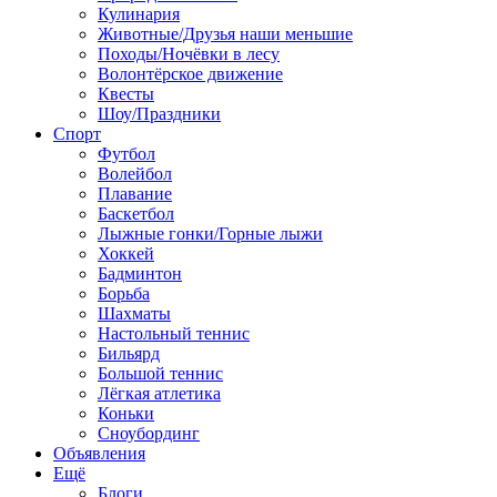
Кулинария
Животные/Друзья наши меньшие
Походы/Ночёвки в лесу
Волонтёрское движение
Квесты
Шоу/Праздники
Спорт
Футбол
Волейбол
Плавание
Баскетбол
Лыжные гонки/Горные лыжи
Хоккей
Бадминтон
Борьба
Шахматы
Настольный теннис
Бильярд
Большой теннис
Лёгкая атлетика
Коньки
Сноубординг
Объявления
Ещё
Блоги