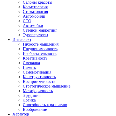
Салоны красоты
Косметология
Стоматология
Автомобили
СТО
Автомойки
Сетевой маркетинг
Туроператоры
Интеллект
Гибкость мышления
Предприимчивость
Изобретательность
Креативность
Смекалка
Память
Самомотивация
Конструктивность
Восприимчивость
Стратегическое мышление
Метафоричность
Эрудиция
Логика
Способность к развитию
Воображение
Характер