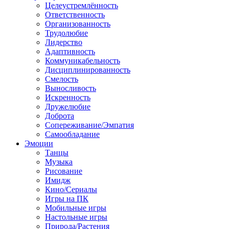
Целеустремлённость
Ответственность
Организованность
Трудолюбие
Лидерство
Адаптивность
Коммуникабельность
Дисциплинированность
Смелость
Выносливость
Искренность
Дружелюбие
Доброта
Сопереживание/Эмпатия
Самообладание
Эмоции
Танцы
Музыка
Рисование
Имидж
Кино/Сериалы
Игры на ПК
Мобильные игры
Настольные игры
Природа/Растения