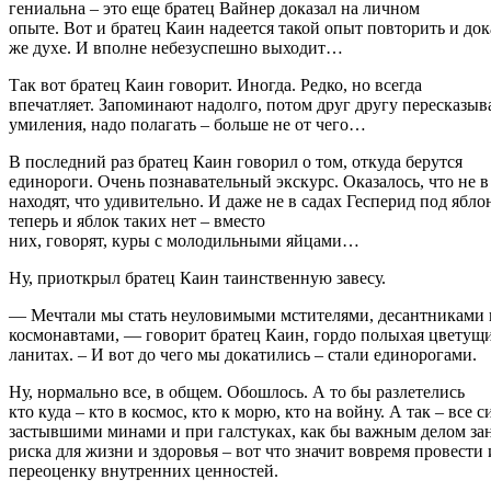
гениальна – это еще братец Вайнер доказал на личном
опыте. Вот и братец Каин надеется такой опыт повторить и дока
же духе. И вполне небезуспешно выходит…
Так вот братец Каин говорит. Иногда. Редко, но всегда
впечатляет. Запоминают надолго, потом друг другу пересказыв
умиления, надо полагать – больше не от чего…
В последний раз братец Каин говорил о том, откуда берутся
единороги. Очень познавательный экскурс. Оказалось, что не в
находят, что удивительно. И даже не в садах Гесперид под яб
теперь и яблок таких нет – вместо
них, говорят, куры с молодильными яйцами…
Ну, приоткрыл братец Каин таинственную завесу.
— Мечтали мы стать неуловимыми мстителями, десантниками 
космонавтами, — говорит братец Каин, гордо полыхая цветущ
ланитах. – И вот до чего мы докатились – стали единорогами.
Ну, нормально все, в общем. Обошлось. А то бы разлетелись
кто куда – кто в космос, кто к морю, кто на войну. А так – все с
застывшими минами и при галстуках, как бы важным делом зан
риска для жизни и здоровья – вот что значит вовремя провест
переоценку внутренних ценностей.