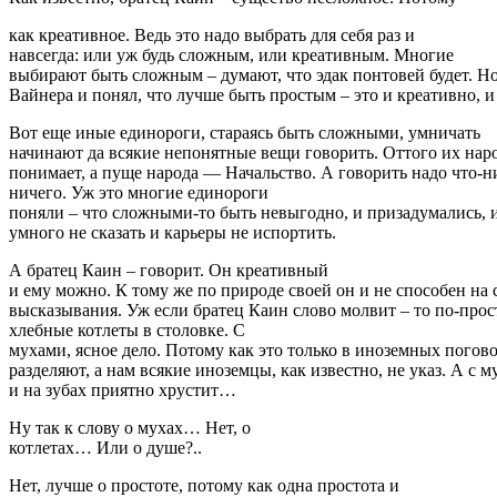
как креативное. Ведь это надо выбрать для себя раз и
навсегда: или уж будь сложным, или креативным. Многие
выбирают быть сложным – думают, что эдак понтовей будет. Но
Вайнера и понял, что лучше быть простым – это и креативно, и
Вот еще иные единороги, стараясь быть сложными, умничать
начинают да всякие непонятные вещи говорить. Оттого их нар
понимает, а пуще народа — Начальство. А говорить надо что-ни
ничего. Уж это многие единороги
поняли – что сложными-то быть невыгодно, и призадумались, и
умного не сказать и карьеры не испортить.
А братец Каин – говорит. Он креативный
и ему можно. К тому же по природе своей он и не способен на
высказывания. Уж если братец Каин слово молвит – то по-прос
хлебные котлеты в столовке. С
мухами, ясное дело. Потому как это только в иноземных погов
разделяют, а нам всякие иноземцы, как известно, не указ. А с 
и на зубах приятно хрустит…
Ну так к слову о мухах… Нет, о
котлетах… Или о душе?..
Нет, лучше о простоте, потому как одна простота и