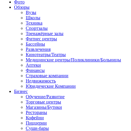
Фото
Обзоры
Вузы
Школы
Техника
Спортзалы
Тренажёрные залы
Фитнес центры
Бассейны
Развлечения
Кинотеатры/Театры
Медицинские центры/Поликлиники/Больницы
Аптеки
Финансы
Страховые компании
Недвижимость
Юридические Компании
Бизнес
Обучение/Развитие
Торговые центры
Магазины/Бутики
Рестораны
Кофейни
Пиццерии
Суши-бары