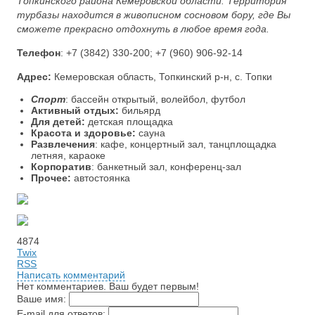
Топкинского района Кемеровской области. Территория
турбазы находится в живописном сосновом бору, где Вы
сможете прекрасно отдохнуть в любое время года.
Телефон
: +7 (3842) 330-200; +7 (960) 906-92-14
Адрес:
Кемеровская область, Топкинский р-н, с. Топки
Спорт
: бассейн открытый, волейбол, футбол
Активный отдых:
бильярд
Для детей:
детская площадка
Красота и здоровье:
сауна
Развлечения
: кафе, концертный зал, танцплощадка
летняя, караоке
Корпоратив
: банкетный зал, конференц-зал
Прочее:
автостоянка
4874
Twix
RSS
Написать комментарий
Нет комментариев. Ваш будет первым!
Ваше имя:
E-mail для ответов: