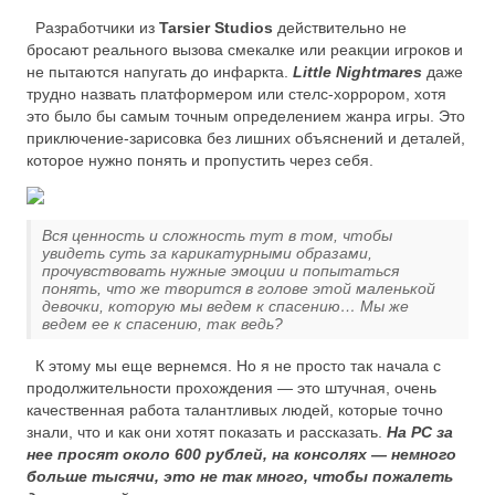
Разработчики из
Tarsier Studios
действительно не
бросают реального вызова смекалке или реакции игроков и
не пытаются напугать до инфаркта.
Little Nightmares
даже
трудно назвать платформером или стелс-хоррором, хотя
это было бы самым точным определением жанра игры. Это
приключение-зарисовка без лишних объяснений и деталей,
которое нужно понять и пропустить через себя.
Вся ценность и сложность тут в том, чтобы
увидеть суть за карикатурными образами,
прочувствовать нужные эмоции и попытаться
понять, что же творится в голове этой маленькой
девочки, которую мы ведем к спасению… Мы же
ведем ее к спасению, так ведь?
К этому мы еще вернемся. Но я не просто так начала с
продолжительности прохождения — это штучная, очень
качественная работа талантливых людей, которые точно
знали, что и как они хотят показать и рассказать.
На PC за
нее просят около 600 рублей, на консолях — немного
больше тысячи, это не так много, чтобы пожалеть