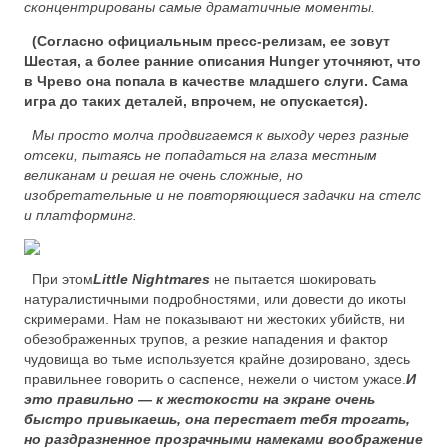
сконцентрированы самые драматичные моменты.
(Согласно официальным пресс-релизам, ее зовут
Шестая, а более ранние описания Hunger уточняют, что
в Чрево она попала в качестве младшего слуги. Сама
игра до таких деталей, впрочем, не опускается).
Мы просто молча продвигаемся к выходу через разные
отсеки, пытаясь не попадаться на глаза местным
великанам и решая не очень сложные, но
изобретательные и не повторяющиеся задачки на стелс
и платформинг.
При этом
Little Nightmares
не пытается шокировать
натуралистичными подробностями, или довести до икоты
скримерами. Нам не показывают ни жестоких убийств, ни
обезображенных трупов, а резкие нападения и фактор
чудовища во тьме используется крайне дозировано, здесь
правильнее говорить о саспенсе, нежели о чистом ужасе.
И
это правильно — к жестокости на экране очень
быстро привыкаешь, она перестает тебя трогать,
но раздразненное прозрачными намеками воображение