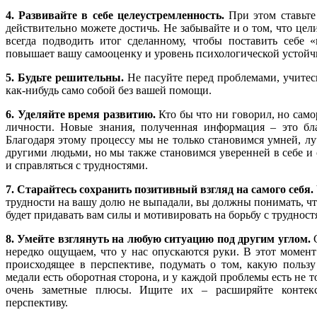
4. Развивайте в себе целеустремленность.
При этом ставьте
действительно можете достичь. Не забывайте и о том, что цел
всегда подводить итог сделанному, чтобы поставить себе 
повышает вашу самооценку и уровень психологической устойч
5. Будьте решительны.
Не пасуйте перед проблемами, учитесь
как-нибудь само собой без вашей помощи.
6. Уделяйте время развитию.
Кто бы что ни говорил, но сам
личности. Новые знания, полученная информация – это бла
Благодаря этому процессу мы не только становимся умней, лу
другими людьми, но мы также становимся уверенней в себе и 
и справляться с трудностями.
7. Старайтесь сохранить позитивный взгляд на самого себя.
трудности на вашу долю не выпадали, вы должны понимать, что
будет придавать вам силы и мотивировать на борьбу с трудност
8. Умейте взглянуть на любую ситуацию под другим углом.
С
нередко ощущаем, что у нас опускаются руки. В этот момент
происходящее в перспективе, подумать о том, какую пользу
медали есть оборотная сторона, и у каждой проблемы есть не 
очень заметные плюсы. Ищите их – расширяйте контекс
перспективу.