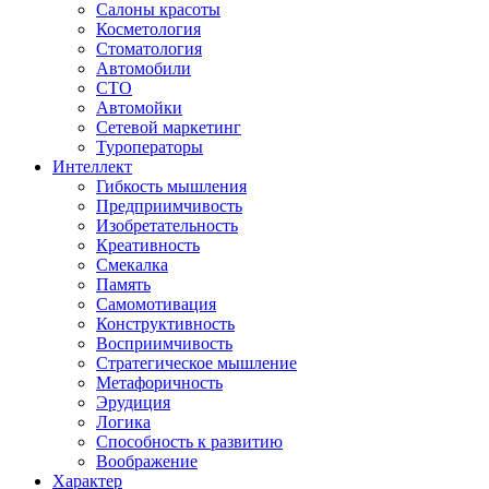
Салоны красоты
Косметология
Стоматология
Автомобили
СТО
Автомойки
Сетевой маркетинг
Туроператоры
Интеллект
Гибкость мышления
Предприимчивость
Изобретательность
Креативность
Смекалка
Память
Самомотивация
Конструктивность
Восприимчивость
Стратегическое мышление
Метафоричность
Эрудиция
Логика
Способность к развитию
Воображение
Характер