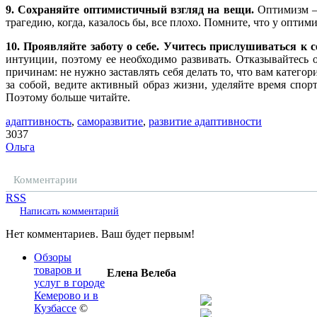
9. Сохраняйте оптимистичный взгляд на вещи.
Оптимизм – 
трагедию, когда, казалось бы, все плохо. Помните, что у оптим
10. Проявляйте заботу о себе. Учитесь прислушиваться к с
интуиции, поэтому ее необходимо развивать. Отказывайтесь о
причинам: не нужно заставлять себя делать то, что вам категор
за собой, ведите активный образ жизни, уделяйте время спор
Поэтому больше читайте.
адаптивность
,
саморазвитие
,
развитие адаптивности
3037
Ольга
Комментарии
RSS
Написать комментарий
Нет комментариев. Ваш будет первым!
Обзоры
товаров и
Елена Велеба
услуг в городе
Кемерово и в
Кузбассе
©