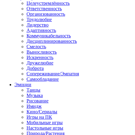
Целеустремлённость
Ответственность
Организованность
Трудолюбие
Лидерство
Адаптивность
Коммуникабельность
Дисциплинированность
Смелость
Выносливость
Искренность
Дружелюбие
Доброта
Сопереживание/Эмпатия
Самообладание
Эмоции
Танцы
Музыка
Рисование
Имидж
Кино/Сериалы
Игры на ПК
Мобильные игры
Настольные игры
Природа/Растения