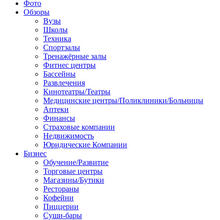
Фото
Обзоры
Вузы
Школы
Техника
Спортзалы
Тренажёрные залы
Фитнес центры
Бассейны
Развлечения
Кинотеатры/Театры
Медицинские центры/Поликлиники/Больницы
Аптеки
Финансы
Страховые компании
Недвижимость
Юридические Компании
Бизнес
Обучение/Развитие
Торговые центры
Магазины/Бутики
Рестораны
Кофейни
Пиццерии
Суши-бары