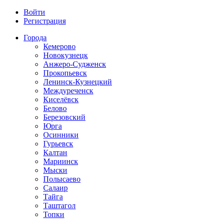
Войти
Регистрация
Города
Кемерово
Новокузнецк
Анжеро-Судженск
Прокопьевск
Ленинск-Кузнецкий
Междуреченск
Киселёвск
Белово
Березовский
Юрга
Осинники
Гурьевск
Калтан
Мариинск
Мыски
Полысаево
Салаир
Тайга
Таштагол
Топки