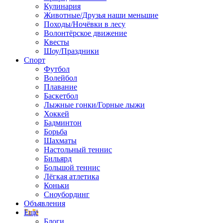
Кулинария
Животные/Друзья наши меньшие
Походы/Ночёвки в лесу
Волонтёрское движение
Квесты
Шоу/Праздники
Спорт
Футбол
Волейбол
Плавание
Баскетбол
Лыжные гонки/Горные лыжи
Хоккей
Бадминтон
Борьба
Шахматы
Настольный теннис
Бильярд
Большой теннис
Лёгкая атлетика
Коньки
Сноубординг
Объявления
Ещё
Блоги