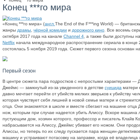
Конец ***го мира
Конец ***го мира
«Конец ***го мира» (
англ.
The End of the F***ing World) — британ
жанры
драмы
,
чёрной комедии
и
дорожного кино
. Все восемь сер
октября 2017 года на канале
Channel 4
, а также были доступны н
Netflix
начала международное распространение сериала в конце 2
состоялась 5 ноября 2019 года. Сюжет первого сезона основан 
Первый сезон
В центре сюжета пара подростков с непростыми характерами — Д
Джеймс — замкнутый из-за увиденного в детстве
суицида
матери 
давно мечтает перейти от убийств мелких зверьков к убийству че
которая чувствует себя лишней в новой семье матери и стремитс
отца. Они знакомятся в школе и вместе сбегают на машине отца
нож, которым при случае надеется убить Алиссу. Вскоре машина 
пустующим дом, хозяин которого, профессор и писатель Клайв Ко
набрасывается на Алиссу, Джеймс убивает его ножом. Они продол
Алиссы, но теперь по их следу пускается пара женщин-детективо
машину и устраивают потасовку на заправке, когда её владелица