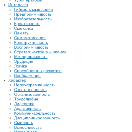
Туроператоры
Интеллект
Гибкость мышления
Предприимчивость
Изобретательность
Креативность
Смекалка
Память
Самомотивация
Конструктивность
Восприимчивость
Стратегическое мышление
Метафоричность
Эрудиция
Логика
Способность к развитию
Воображение
Характер
Целеустремлённость
Ответственность
Организованность
Трудолюбие
Лидерство
Адаптивность
Коммуникабельность
Дисциплинированность
Смелость
Выносливость