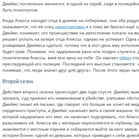
Джеймс постепенно меняется; в одной из серий, сидя в полицейск
быть психопатом.
Когда Алисса находит отца в домике на побережье, они оба радую
оказывается, что её отец
наркоторговец
и к тому же бросил ещё о
Джеймс понимает, что происшествие на автостоянке попало на ви
решает уплыть на катере отца Алиссы, однако не успевает. Одна 
уговаривая Джеймса сдаться, потому что в этот день ему исполня
будет хуже. Понимая, что задержание рано или поздно случится,
похитителем Алиссы, взяв всю вину на себя. Он хватает
обрез
отц
преследующей его полиции. Последней его мыслью становится: «
понимаю, что люди значат друг для друга». После этого экран за
Второй сезон
Действия второго сезона происходят два года спустя. Джеймс выж
хромать; суд признал его невиновным в убийстве, учитывая обст
Джеймс пишет ей письмо, где говорит, что больше не хочет её вид
сердечного приступа, и Джеймс начинает жить в своей машине. Ко
которой нацарапано его имя, он начинает подозревать, что Алисс
разыскивать её. Алисса же с матерью переселяется в глубинку, гд
знакомится с местным парнем и собирается выйти за него замуж
история Бонни, одной из девушек, которых приводил к себе домой 