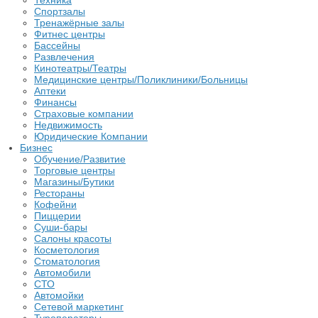
Техника
Спортзалы
Тренажёрные залы
Фитнес центры
Бассейны
Развлечения
Кинотеатры/Театры
Медицинские центры/Поликлиники/Больницы
Аптеки
Финансы
Страховые компании
Недвижимость
Юридические Компании
Бизнес
Обучение/Развитие
Торговые центры
Магазины/Бутики
Рестораны
Кофейни
Пиццерии
Суши-бары
Салоны красоты
Косметология
Стоматология
Автомобили
СТО
Автомойки
Сетевой маркетинг