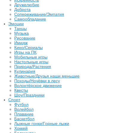
Искренность
Дружелюбие
Доброта
Сопереживание/Эмпатия
Самообладание
Эмоции
Танцы
Музыка
Рисование
Имидж
Кино/Сериалы
Игры на ПК
Мобильные игры
Настольные игры
Природа/Растения
Кулинария
Животные/Друзья наши меньшие
Походы/Ночёвки в лесу
Волонтёрское движение
Квесты
Шоу/Праздники
Спорт
Футбол
Волейбол
Плавание
Баскетбол
Лыжные гонки/Горные лыжи
Хоккей