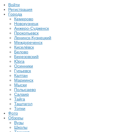
Войти
Регистрация
Города
Кемерово
Новокузнецк
Анжеро-Судженск
Прокопьевск
Ленинск-Кузнецкий
Междуреченск
Киселёвск
Белово
Березовский
Юрга
Осинники
Гурьевск
Калтан
Мариинск
Мыски
Полысаево
Салаир
Тайга
Таштагол
Топки
Фото
Обзоры
Вузы
Школы