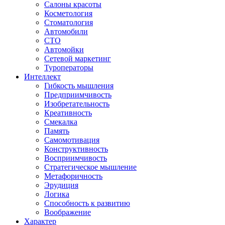
Салоны красоты
Косметология
Стоматология
Автомобили
СТО
Автомойки
Сетевой маркетинг
Туроператоры
Интеллект
Гибкость мышления
Предприимчивость
Изобретательность
Креативность
Смекалка
Память
Самомотивация
Конструктивность
Восприимчивость
Стратегическое мышление
Метафоричность
Эрудиция
Логика
Способность к развитию
Воображение
Характер