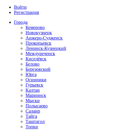
Войти
Регистрация
Города
Кемерово
Новокузнецк
Анжеро-Судженск
Прокопьевск
Ленинск-Кузнецкий
Междуреченск
Киселёвск
Белово
Березовский
Юрга
Осинники
Гурьевск
Калтан
Мариинск
Мыски
Полысаево
Салаир
Тайга
Таштагол
Топки