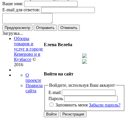
Ваше имя:
E-mail для ответов:
Загрузка...
Обзоры
товаров и
Елена Велеба
услуг в городе
Кемерово и в
Кузбассе
©
2016
Войти на сайт
О
проекте
Войдите, используя Ваш аккаунт
Правила
сайта
E-mail
Пароль
Запомнить меня
Забыли пароль?