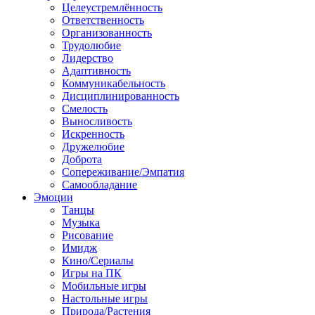
Целеустремлённость
Ответственность
Организованность
Трудолюбие
Лидерство
Адаптивность
Коммуникабельность
Дисциплинированность
Смелость
Выносливость
Искренность
Дружелюбие
Доброта
Сопереживание/Эмпатия
Самообладание
Эмоции
Танцы
Музыка
Рисование
Имидж
Кино/Сериалы
Игры на ПК
Мобильные игры
Настольные игры
Природа/Растения