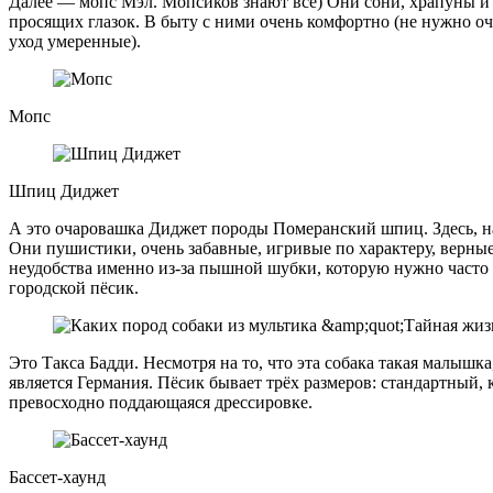
Далее — мопс Мэл. Мопсиков знают все) Они сони, храпуны и
просящих глазок. В быту с ними очень комфортно (не нужно оч
уход умеренные).
Мопс
Шпиц Диджет
А это очаровашка Диджет породы Померанский шпиц. Здесь, 
Они пушистики, очень забавные, игривые по характеру, верные
неудобства именно из-за пышной шубки, которую нужно часто
городской пёсик.
Это Такса Бадди. Несмотря на то, что эта собака такая малышк
является Германия. Пёсик бывает трёх размеров: стандартный,
превосходно поддающаяся дрессировке.
Бассет-хаунд