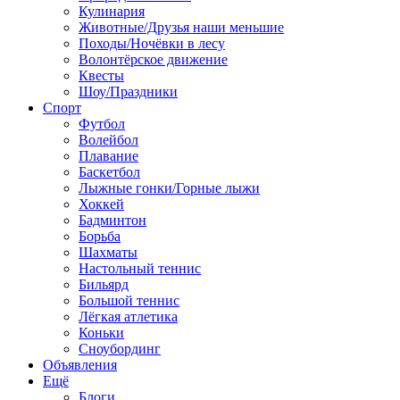
Кулинария
Животные/Друзья наши меньшие
Походы/Ночёвки в лесу
Волонтёрское движение
Квесты
Шоу/Праздники
Спорт
Футбол
Волейбол
Плавание
Баскетбол
Лыжные гонки/Горные лыжи
Хоккей
Бадминтон
Борьба
Шахматы
Настольный теннис
Бильярд
Большой теннис
Лёгкая атлетика
Коньки
Сноубординг
Объявления
Ещё
Блоги