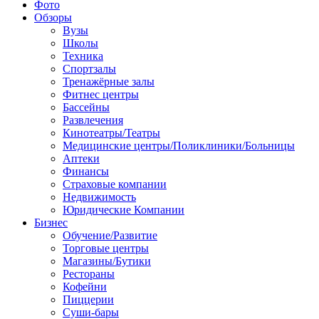
Фото
Обзоры
Вузы
Школы
Техника
Спортзалы
Тренажёрные залы
Фитнес центры
Бассейны
Развлечения
Кинотеатры/Театры
Медицинские центры/Поликлиники/Больницы
Аптеки
Финансы
Страховые компании
Недвижимость
Юридические Компании
Бизнес
Обучение/Развитие
Торговые центры
Магазины/Бутики
Рестораны
Кофейни
Пиццерии
Суши-бары