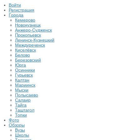
Войти
Регистрация
Города
Кемерово
Новокузнецк
Анжеро-Судженск
Прокопьевск
Ленинск-Кузнецкий
Междуреченск
Киселёвск
Белово
Березовский
Юрга
Осинники
Гурьевск
Калтан
Мариинск
Мыски
Полысаево
Салаир
Тайга
Таштагол
Топки
Фото
Обзоры
Вузы
Школы