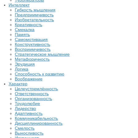
Туроператоры
Интеллект
Гибкость мышления
Предприимчивость
Изобретательность
Креативность
Смекалка
Память
Самомотивация
Конструктивность
Восприимчивость
Стратегическое мышление
Метафоричность
Эрудиция
Логика
Способность к развитию
Воображение
Характер
Целеустремлённость
Ответственность
Организованность
Трудолюбие
Лидерство
Адаптивность
Коммуникабельность
Дисциплинированность
Смелость
Выносливость