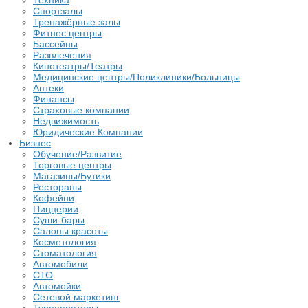
Техника
Спортзалы
Тренажёрные залы
Фитнес центры
Бассейны
Развлечения
Кинотеатры/Театры
Медицинские центры/Поликлиники/Больницы
Аптеки
Финансы
Страховые компании
Недвижимость
Юридические Компании
Бизнес
Обучение/Развитие
Торговые центры
Магазины/Бутики
Рестораны
Кофейни
Пиццерии
Суши-бары
Салоны красоты
Косметология
Стоматология
Автомобили
СТО
Автомойки
Сетевой маркетинг