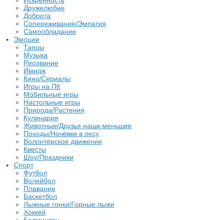
Искренность
Дружелюбие
Доброта
Сопереживание/Эмпатия
Самообладание
Эмоции
Танцы
Музыка
Рисование
Имидж
Кино/Сериалы
Игры на ПК
Мобильные игры
Настольные игры
Природа/Растения
Кулинария
Животные/Друзья наши меньшие
Походы/Ночёвки в лесу
Волонтёрское движение
Квесты
Шоу/Праздники
Спорт
Футбол
Волейбол
Плавание
Баскетбол
Лыжные гонки/Горные лыжи
Хоккей