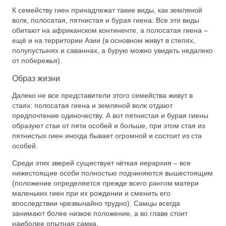
К семейству гиен принадлежат такие виды, как земляной
волк, полосатая, пятнистая и бурая гиена. Все эти виды
обитают на африканском континенте, а полосатая гиена –
ещё и на территории Азии (в основном живут в степях,
полупустынях и саваннах, а бурую можно увидеть недалеко
от побережья).
Образ жизни
Далеко не все представители этого семейства живут в
стаях: полосатая гиена и земляной волк отдают
предпочтение одиночеству. А вот пятнистая и бурая гиены
образуют стаи от пяти особей и больше, при этом стая из
пятнистых гиен иногда бывает огромной и состоит из ста
особей.
Среди этих зверей существует чёткая иерархия – все
нижестоящие особи полностью подчиняются вышестоящим
(положение определяется прежде всего рангом матери
маленьких гиен при их рождении и сменить его
впоследствии чрезвычайно трудно). Самцы всегда
занимают более низкое положение, а во главе стоит
наиболее опытная самка.