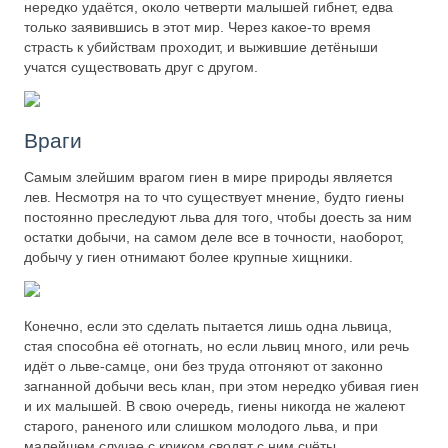
нередко удаётся, около четверти малышей гибнет, едва
только заявившись в этот мир. Через какое-то время
страсть к убийствам проходит, и выжившие детёныши
учатся существовать друг с другом.
Враги
Самым злейшим врагом гиен в мире природы является
лев. Несмотря на то что существует мнение, будто гиены
постоянно преследуют льва для того, чтобы доесть за ним
остатки добычи, на самом деле все в точности, наоборот,
добычу у гиен отнимают более крупные хищники.
Конечно, если это сделать пытается лишь одна львица,
стая способна её отогнать, но если львиц много, или речь
идёт о льве-самце, они без труда отгоняют от законно
загнанной добычи весь клан, при этом нередко убивая гиен
и их малышей. В свою очередь, гиены никогда не жалеют
старого, раненого или слишком молодого льва, и при
малейшем случае с криком сводят с ним счёты.