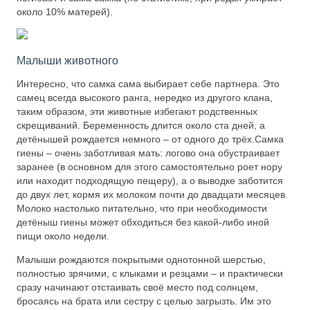
около 10% матерей).
Малыши животного
Интересно, что самка сама выбирает себе партнера. Это
самец всегда высокого ранга, нередко из другого клана,
таким образом, эти животные избегают родственных
скрещиваний. Беременность длится около ста дней, а
детёнышей рождается немного – от одного до трёх.Самка
гиены – очень заботливая мать: логово она обустраивает
заранее (в основном для этого самостоятельно роет нору
или находит подходящую пещеру), а о выводке заботится
до двух лет, кормя их молоком почти до двадцати месяцев.
Молоко настолько питательно, что при необходимости
детёныш гиены может обходиться без какой-либо иной
пищи около недели.
Малыши рождаются покрытыми однотонной шерстью,
полностью зрячими, с клыками и резцами – и практически
сразу начинают отстаивать своё место под солнцем,
бросаясь на брата или сестру с целью загрызть. Им это