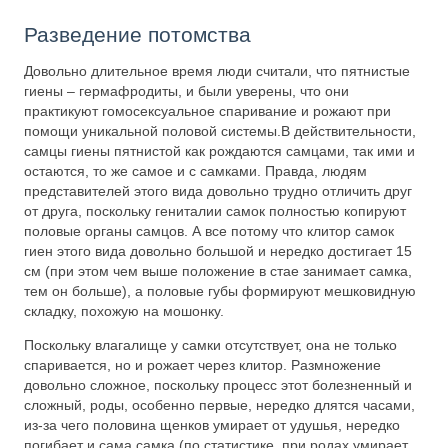
Разведение потомства
Довольно длительное время люди считали, что пятнистые
гиены – гермафродиты, и были уверены, что они
практикуют гомосексуальное спаривание и рожают при
помощи уникальной половой системы.В действительности,
самцы гиены пятнистой как рождаются самцами, так ими и
остаются, то же самое и с самками. Правда, людям
представителей этого вида довольно трудно отличить друг
от друга, поскольку гениталии самок полностью копируют
половые органы самцов. А все потому что клитор самок
гиен этого вида довольно большой и нередко достигает 15
см (при этом чем выше положение в стае занимает самка,
тем он больше), а половые губы формируют мешковидную
складку, похожую на мошонку.
Поскольку влагалище у самки отсутствует, она не только
спаривается, но и рожает через клитор. Размножение
довольно сложное, поскольку процесс этот болезненный и
сложный, роды, особенно первые, нередко длятся часами,
из-за чего половина щенков умирает от удушья, нередко
погибает и сама самка (по статистике, при родах умирает