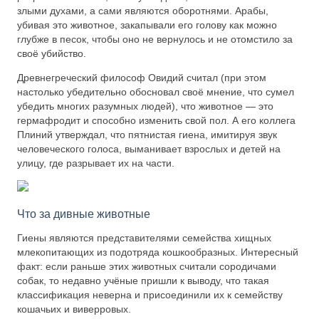
злыми духами, а сами являются оборотнями. Арабы,
убивая это животное, закапывали его голову как можно
глубже в песок, чтобы оно не вернулось и не отомстило за
своё убийство.
Древнегреческий философ Овидий считал (при этом
настолько убедительно обосновал своё мнение, что сумел
убедить многих разумных людей), что животное — это
гермафродит и способно изменить свой пол. А его коллега
Плиний утверждал, что пятнистая гиена, имитируя звук
человеческого голоса, выманивает взрослых и детей на
улицу, где разрывает их на части.
Что за дивные животные
Гиены являются представителями семейства хищных
млекопитающих из подотряда кошкообразных. Интересный
факт: если раньше этих животных считали сородичами
собак, то недавно учёные пришли к выводу, что такая
классификация неверна и присоединили их к семейству
кошачьих и виверровых.