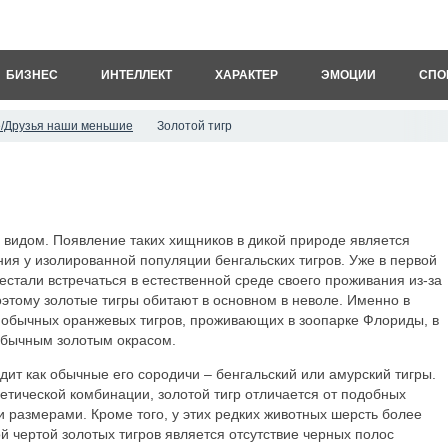
БИЗНЕС
ИНТЕЛЛЕКТ
ХАРАКТЕР
ЭМОЦИИ
СПО
/Друзья наши меньшие
Золотой тигр
 видом. Появление таких хищников в дикой природе является
ия у изолированной популяции бенгальских тигров. Уже в первой
естали встречаться в естественной среде своего проживания из-за
оэтому золотые тигры обитают в основном в неволе. Именно в
у обычных оранжевых тигров, проживающих в зоопарке Флориды, в
еобычным золотым окрасом.
ядит как обычные его сородичи – бенгальский или амурский тигры.
етической комбинации, золотой тигр отличается от подобных
 размерами. Кроме того, у этих редких животных шерсть более
й чертой золотых тигров является отсутствие черных полос