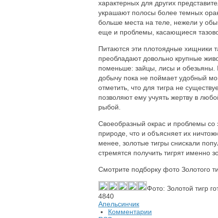
характерных для других представит
украшают полосы более темных оран
больше места на теле, нежели у обы
еще и проблемы, касающиеся тазово
Питаются эти плотоядные хищники так
преобладают довольно крупные живот
поменьше: зайцы, лисы и обезьяны.
добычу пока не поймает удобный мо
отметить, что для тигра не существу
позволяют ему учуять жертву в любо
рыбой.
Своеобразный окрас и проблемы со 
природе, что и объясняет их ничтож
менее, золотые тигры снискали попу
стремятся получить тигрят именно зо
Смотрите подборку фото Золотого ти
Фото: Золотой тигр го
4840
Апельсинчик
Комментарии