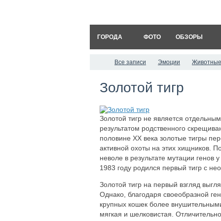
ГОРОДА
ФОТО
ОБЗОРЫ
Все записи
Эмоции
Животные
Золотой тигр
Золотой тигр не является отдельным
результатом родственного скрещиван
половине ХХ века золотые тигры пер
активной охоты на этих хищников. П
неволе в результате мутации генов 
1983 году родился первый тигр с н
Золотой тигр на первый взгляд выгл
Однако, благодаря своеобразной ген
крупных кошек более внушительными
мягкая и шелковистая. Отличительно