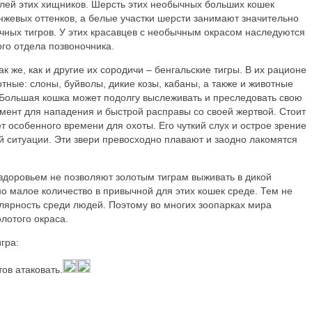
елей этих хищников. Шерсть этих необычных больших кошек
жевых оттенков, а белые участки шерсти занимают значительно
чных тигров. У этих красавцев с необычным окрасом наследуются
го отдела позвоночника.
 же, как и другие их сородичи – бенгальские тигры. В их рационе
ные: слоны, буйволы, дикие козы, кабаны, а также и животные
 Большая кошка может подолгу выслеживать и преследовать свою
мент для нападения и быстрой расправы со своей жертвой. Стоит
ет особенного времени для охоты. Его чуткий слух и острое зрение
й ситуации. Эти звери превосходно плавают и заодно лакомятся
здоровьем не позволяют золотым тиграм выживать в дикой
но малое количество в привычной для этих кошек среде. Тем не
лярность среди людей. Поэтому во многих зоопарках мира
лотого окраса.
гра:
тов атаковать.