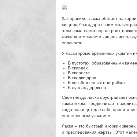
Как правило, ласка обитает на терри
хищник, благодаря своим малым раз
этом сама ласка нор не роет, поскол
жизнедеятельности хищник используе
опасности.
У ласки кроме временных укрытий и
В пустотах, образованными каме
В скирдах.
В хворосте.
В кладке дров.
В хозяйственных постройках.
В дуплах деревьев.
Свое гнездо ласка обустраивает осн
также мхом. Предпочитает находитьс
когда она ищет для себя пропитание
естественным укрытиям.
Ласка – это быстрый и юркий зверек
и преследования жертвы. Этот мален