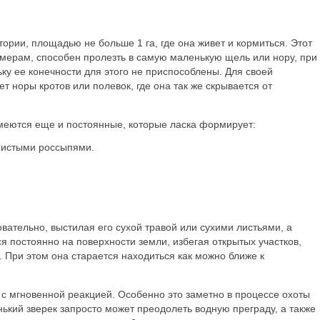
тории, площадью не больше 1 га, где она живет и кормиться. Этот
мерам, способен пролезть в самую маленькую щель или нору, при
ьку ее конечности для этого не приспособлены. Для своей
т норы кротов или полевок, где она так же скрывается от
меются еще и постоянные, которые ласка формирует:
нистыми россыпями.
овательно, выстилая его сухой травой или сухими листьями, а
я постоянно на поверхности земли, избегая открытых участков,
. При этом она старается находиться как можно ближе к
, с мгновенной реакцией. Особенно это заметно в процессе охоты
ький зверек запросто может преодолеть водную преграду, а также