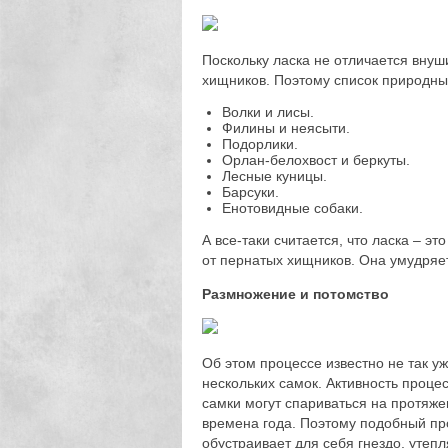
Поскольку ласка не отличается вну
хищников. Поэтому список природны
Волки и лисы.
Филины и неясыти.
Подорлики.
Орлан-белохвост и беркуты.
Лесные куницы.
Барсуки.
Енотовидные собаки.
А все-таки считается, что ласка – э
от пернатых хищников. Она умудряет
Размножение и потомство
Об этом процессе известно не так у
нескольких самок. Активность проце
самки могут спариваться на протяже
времена года. Поэтому подобный пр
обустраивает для себя гнездо, утепл