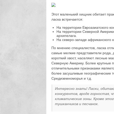
Этот маленький хищник обитает пра
ласка встречается:
На территории Евроазиатского ко
На территории Северной Америки,
архипелага.
На северо-западе африканского к
По мнению специалистов, ласка отл
самые мелкие представители рода, 
короткий хвост, населяют лесные ма
Северную Америку. Более крупные п
отличительными признаками являетс
более засушливые географические т
Средиземноморья и т.д.
Интересно знать! Ласки, обита
конкурентов, вроде горностая, 
климатические зоны. Кроме этого
тушканчиков и песчанок.