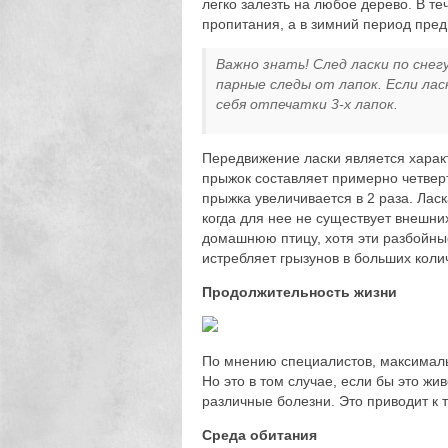
легко залезть на любое дерево. В те
пропитания, а в зимний период пред
Важно знать! След ласки по снег
парные следы от лапок. Если ла
себя отпечатки 3-х лапок.
Передвижение ласки является характ
прыжок составляет примерно четверть
прыжка увеличивается в 2 раза. Ласк
когда для нее не существует внешних
домашнюю птицу, хотя эти разбойные
истребляет грызунов в больших коли
Продолжительность жизни
По мнению специалистов, максимальн
Но это в том случае, если бы это ж
различные болезни. Это приводит к т
Среда обитания