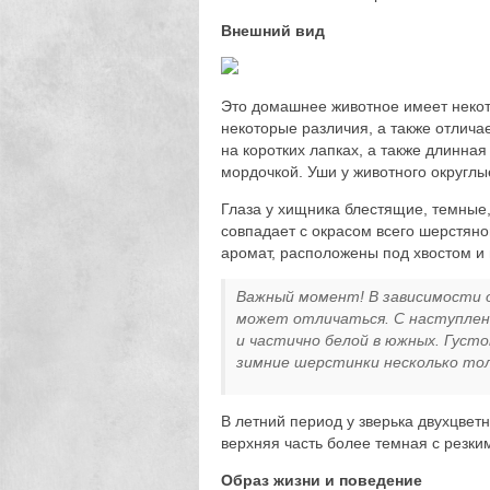
Внешний вид
Это домашнее животное имеет некото
некоторые различия, а также отлича
на коротких лапках, а также длинна
мордочкой. Уши у животного округлы
Глаза у хищника блестящие, темные, 
совпадает с окрасом всего шерстя
аромат, расположены под хвостом и
Важный момент! В зависимости о
может отличаться. С наступлени
и частично белой в южных. Густо
зимние шерстинки несколько тол
В летний период у зверька двухцветн
верхняя часть более темная с резки
Образ жизни и поведение