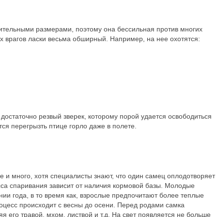
шительными размерами, поэтому она бессильная против многих
х врагов ласки весьма обширный. Например, на нее охотятся:
то достаточно резвый зверек, которому порой удается освободиться
ся перегрызть птице горло даже в полете.
же и много, хотя специалисты знают, что один самец оплодотворяет
сса спаривания зависит от наличия кормовой базы. Молодые
нии года, в то время как, взрослые предпочитают более теплые
оцесс происходит с весны до осени. Перед родами самка
яя его травой, мхом, листвой и т.д. На свет появляется не больше