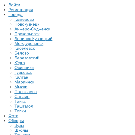
Войти
Регистрация
Города
Кемерово
Новокузнецк
Анжеро-Судженск
Прокопьевск
Ленинск-Кузнецкий
Междуреченск
Киселёвск
Белово
Березовский
Юрга
Осинники
Гурьевск
Калтан
Мариинск
Мыски
Полысаево
Салаир
Тайга
Таштагол
Топки
Фото
Обзоры
Вузы
Школы