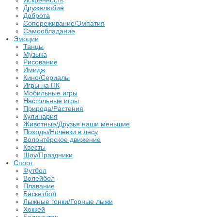
Искренность
Дружелюбие
Доброта
Сопереживание/Эмпатия
Самообладание
Эмоции
Танцы
Музыка
Рисование
Имидж
Кино/Сериалы
Игры на ПК
Мобильные игры
Настольные игры
Природа/Растения
Кулинария
Животные/Друзья наши меньшие
Походы/Ночёвки в лесу
Волонтёрское движение
Квесты
Шоу/Праздники
Спорт
Футбол
Волейбол
Плавание
Баскетбол
Лыжные гонки/Горные лыжи
Хоккей