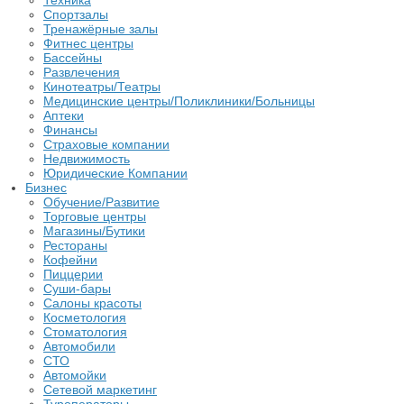
Техника
Спортзалы
Тренажёрные залы
Фитнес центры
Бассейны
Развлечения
Кинотеатры/Театры
Медицинские центры/Поликлиники/Больницы
Аптеки
Финансы
Страховые компании
Недвижимость
Юридические Компании
Бизнес
Обучение/Развитие
Торговые центры
Магазины/Бутики
Рестораны
Кофейни
Пиццерии
Суши-бары
Салоны красоты
Косметология
Стоматология
Автомобили
СТО
Автомойки
Сетевой маркетинг