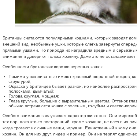
Британцы считаются популярными кошками, которых заводят дома
внешний вид, необычные ушки, которые слегка завернуты спереди
прямыми ушками. Но природа их наградила вредным и серьезным
внимания и доверяют только хозяину. Даже это не останавливает
Особенности британских короткошерстных кошек:
Помимо ушек животные имеют красивый шерстяной покров, к
структурой;
Окраска у британцев бывает разной, но наиболее распростране
полосками, дымчатый;
Голова круглая, мощная;
Глаза круглые, большие с выразительным цветом. Оттенок глаз
обычно встречаются кошки с зеленым, голубым и светло-кори
Особого внимания заслуживает характер животных. Они миролюб
тех пор, пока кто-то посторонний, кроме хозяина, не влез в их ли
когда трогают их личные вещи, игрушки. Единственный к кому они
хозяин. Он для них друг, лидер и пример. Они не терпят одиноче