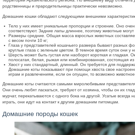
территории Архангельского региона. По внешнему виду отличить
родственницы и прародительницы практически невозможно.
Домашние кошки обладают следующими внешними характеристи
Тело у них имеет уникальные пропорции и строение. Оно очень
соответствуют. Задние лапы длиннее, поэтому животные могут
Размеры средние. Общая масса взрослых животных составляет 3
с весом почти 10 кг;
Глаза у представителей кошачьего размера бывают разных фор
круглые глаза с зеленым цветом. В темное время суток они у н
Шерсть может быть густая или наоборот короткая и гладкая. О
полосатая, белая, рыжая или комбинированная, состоящая из 
Хвост у них стандартный, длинный. Он требуется для поддерж
Домашние коты показывают при помощи хвоста свое настроение
играм и развлечениям, если он опущен, то возможно животное 
Домашние коты считаются самыми миролюбивыми представителя
Они очень любят ласкаться, требуют от хозяина, чтобы он их гла
мурчат, перекатываются с одного бока на другой. Усатые всегда 
играть, они идут на контакт к другим домашним питомцам.
Домашние породы кошек