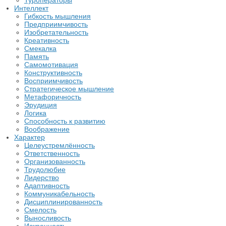
Туроператоры
Интеллект
Гибкость мышления
Предприимчивость
Изобретательность
Креативность
Смекалка
Память
Самомотивация
Конструктивность
Восприимчивость
Стратегическое мышление
Метафоричность
Эрудиция
Логика
Способность к развитию
Воображение
Характер
Целеустремлённость
Ответственность
Организованность
Трудолюбие
Лидерство
Адаптивность
Коммуникабельность
Дисциплинированность
Смелость
Выносливость