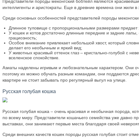
Представители породы меконгский бобтейл являются красивейши
интеллигенты и аристократы. Еще в древние времена они жили в 
Среди основных особенностей представителей породы меконгский
Длинное туловище с пропорциональными размерами придает ж
У кошек и котов достаточно длинные передние и задние лапы,
грациозность;
Особое внимание привлекает небольшой хвост, который словн
делает его необычным и яркий вид;
У животных красивый оттенок глаз – кристально-голубой с неве
вселенское спокойствие.
Азиаты наделены игривым и любознательным характером. Они оче
поэтому их можно обучать разным командам, они поддаются дрес
квартире не стоит забывать про регулярный выгул на улице.
Русская голубая кошка
Русская голубая кошка – очень красивая и необычная порода, ко
по всему миру. Представители кошачьего семейства уже давно п
выставках, они занимают первые места благодаря своей невероят
Среди внешних качеств кошек породы русская голубая стоит отме