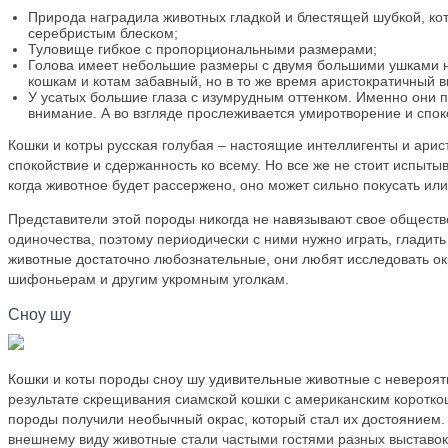
Природа наградила животных гладкой и блестящей шубкой, ко
серебристым блеском;
Туловище гибкое с пропорциональными размерами;
Голова имеет небольшие размеры с двумя большими ушками 
кошкам и котам забавный, но в то же время аристократичный 
У усатых большие глаза с изумрудным оттенком. Именно они 
внимание. А во взгляде прослеживается умиротворение и спок
Кошки и котры русская голубая – настоящие интеллигенты и ари
спокойствие и сдержанность ко всему. Но все же не стоит испытыв
когда животное будет рассержено, оно может сильно покусать или
Представители этой породы никогда не навязывают свое обществ
одиночества, поэтому периодически с ними нужно играть, гладить 
животные достаточно любознательные, они любят исследовать о
шифоньерам и другим укромным уголкам.
Сноу шу
Кошки и коты породы сноу шу удивительные животные с невероят
результате скрещивания сиамской кошки с американским коротко
породы получили необычный окрас, который стал их достоянием.
внешнему виду животные стали частыми гостями разных выставок 