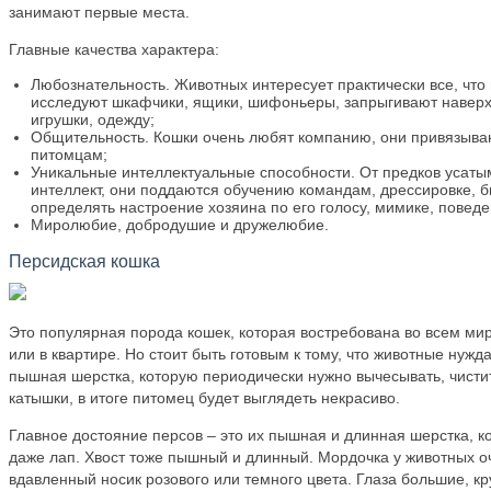
занимают первые места.
Главные качества характера:
Любознательность. Животных интересует практически все, что 
исследуют шкафчики, ящики, шифоньеры, запрыгивают наверх
игрушки, одежду;
Общительность. Кошки очень любят компанию, они привязыва
питомцам;
Уникальные интеллектуальные способности. От предков усат
интеллект, они поддаются обучению командам, дрессировке, б
определять настроение хозяина по его голосу, мимике, повед
Миролюбие, добродушие и дружелюбие.
Персидская кошка
Это популярная порода кошек, которая востребована во всем мир
или в квартире. Но стоит быть готовым к тому, что животные нужд
пышная шерстка, которую периодически нужно вычесывать, чистит
катышки, в итоге питомец будет выглядеть некрасиво.
Главное достояние персов – это их пышная и длинная шерстка, ко
даже лап. Хвост тоже пышный и длинный. Мордочка у животных о
вдавленный носик розового или темного цвета. Глаза большие, к