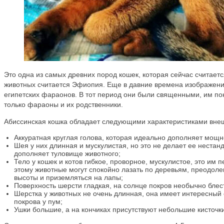
Это одна из самых древних пород кошек, которая сейчас считае
животных считается Эфиопия. Еще в давние времена изображени
египетских фараонов. В тот период они были священными, им по
только фараоны и их родственники.
Абиссинская кошка обладает следующими характеристиками внеш
Аккуратная круглая голова, которая идеально дополняет мощно
Шея у них длинная и мускулистая, но это не делает ее нестан
дополняет туловище животного;
Тело у кошек и котов гибкое, проворное, мускулистое, это им 
этому животные могут спокойно лазать по деревьям, преодоле
высоты и приземляться на лапы;
Поверхность шерсти гладкая, на солнце покров необычно блес
Шерстка у животных не очень длинная, она имеет интересный 
покрова у пум;
Ушки большие, а на кончиках присутствуют небольшие кисточки