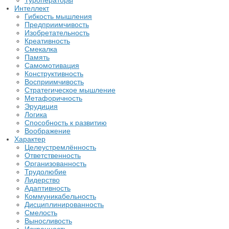
Туроператоры
Интеллект
Гибкость мышления
Предприимчивость
Изобретательность
Креативность
Смекалка
Память
Самомотивация
Конструктивность
Восприимчивость
Стратегическое мышление
Метафоричность
Эрудиция
Логика
Способность к развитию
Воображение
Характер
Целеустремлённость
Ответственность
Организованность
Трудолюбие
Лидерство
Адаптивность
Коммуникабельность
Дисциплинированность
Смелость
Выносливость