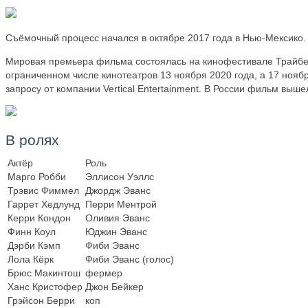
Съёмочный процесс начался в октябре 2017 года в Нью-Мексико.
Мировая премьера фильма состоялась на кинофестивале Трайбек
ограниченном числе кинотеатров 13 ноября 2020 года, а 17 ноя
запросу от компании Vertical Entertainment. В России фильм выше
В ролях
Актёр
Роль
Марго Робби
Эллисон Уэллс
Трэвис Фиммел
Джордж Эванс
Гаррет Хедлунд
Перри Ментрой
Керри Кондон
Оливия Эванс
Финн Коул
Юджин Эванс
Дэрби Кэмп
Фиби Эванс
Лола Кёрк
Фиби Эванс (голос)
Брюс Макинтош
фермер
Ханс Кристофер
Джон Бейкер
Грэйсон Берри
коп