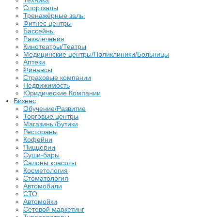
Техника
Спортзалы
Тренажёрные залы
Фитнес центры
Бассейны
Развлечения
Кинотеатры/Театры
Медицинские центры/Поликлиники/Больницы
Аптеки
Финансы
Страховые компании
Недвижимость
Юридические Компании
Бизнес
Обучение/Развитие
Торговые центры
Магазины/Бутики
Рестораны
Кофейни
Пиццерии
Суши-бары
Салоны красоты
Косметология
Стоматология
Автомобили
СТО
Автомойки
Сетевой маркетинг