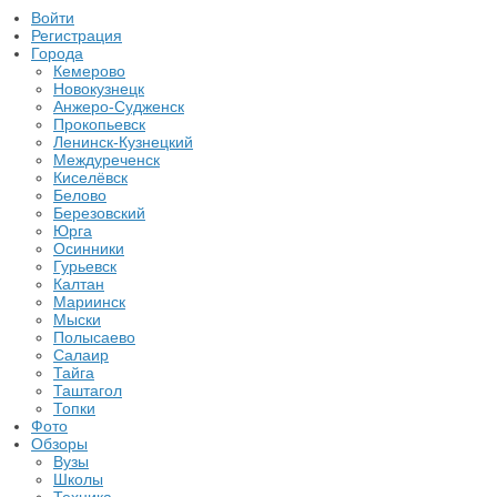
Войти
Регистрация
Города
Кемерово
Новокузнецк
Анжеро-Судженск
Прокопьевск
Ленинск-Кузнецкий
Междуреченск
Киселёвск
Белово
Березовский
Юрга
Осинники
Гурьевск
Калтан
Мариинск
Мыски
Полысаево
Салаир
Тайга
Таштагол
Топки
Фото
Обзоры
Вузы
Школы