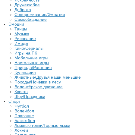
Искренность
Дружелюбие
Доброта
Сопереживание/Эмпатия
Самообладание
Эмоции
Танцы
Музыка
Рисование
Имидж
Кино/Сериалы
Игры на ПК
Мобильные игры
Настольные игры
Природа/Растения
Кулинария
Животные/Друзья наши меньшие
Походы/Ночёвки в лесу
Волонтёрское движение
Квесты
Шоу/Праздники
Спорт
Футбол
Волейбол
Плавание
Баскетбол
Лыжные гонки/Горные лыжи
Хоккей