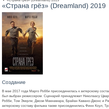
«Страна грёз» (Dreamland) 2019
«Страна грёз» (Dreamland) 2019
Создание
В мае 2017 года Марго Робби присоединилась к актерскому сост
был выбран режиссером. Сценарий принадлежит Николаасу Цва
Робби, Том Экерли, Джози Макнамара, Брайан Кавано-Джонс и Риа
актерскому составу фильма также присоединились Финн Коул, Тр