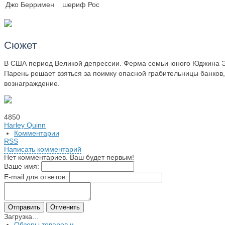
Джо Берримен
шериф Рос
Сюжет
В США период Великой депрессии. Ферма семьи юного Юджина Эв
Парень решает взяться за поимку опасной грабительницы банков
вознаграждение.
4850
Harley Quinn
Комментарии
RSS
Написать комментарий
Нет комментариев. Ваш будет первым!
Ваше имя:
E-mail для ответов:
Загрузка...
Обзоры товаров и