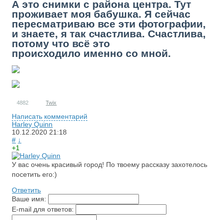
А это снимки с района центра. Тут
проживает моя бабушка. Я сейчас
пересматриваю все эти фотографии,
и знаете, я так счастлива. Счастлива,
потому что всё это
происходило именно со мной.
4882
Twix
Написать комментарий
RS
Harley Quinn
10.12.2020
21:18
#
↓
+1
У вас очень красивый город! По твоему рассказу захотелось
посетить его:)
Ответить
Ваше имя:
E-mail для ответов: